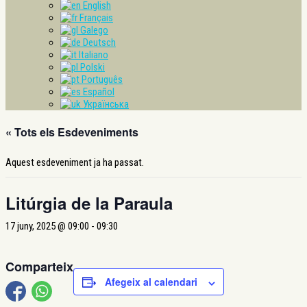
English
Français
Galego
Deutsch
Italiano
Polski
Português
Español
Українська
« Tots els Esdeveniments
Aquest esdeveniment ja ha passat.
Litúrgia de la Paraula
17 juny, 2025 @ 09:00
-
09:30
Comparteix
Afegeix al calendari