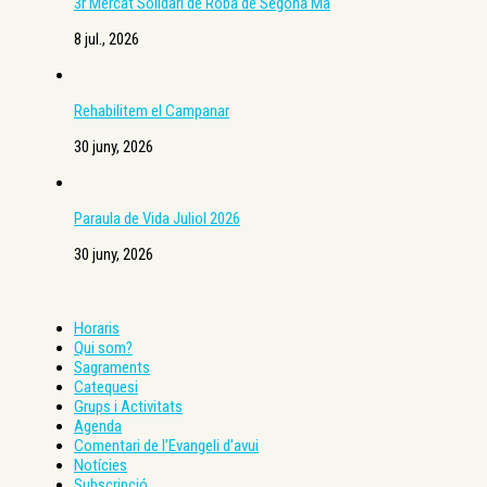
3r Mercat Solidari de Roba de Segona Mà
8 jul., 2026
Rehabilitem el Campanar
30 juny, 2026
Paraula de Vida Juliol 2026
30 juny, 2026
Horaris
Qui som?
Sagraments
Catequesi
Grups i Activitats
Agenda
Comentari de l’Evangeli d’avui
Notícies
Subscripció