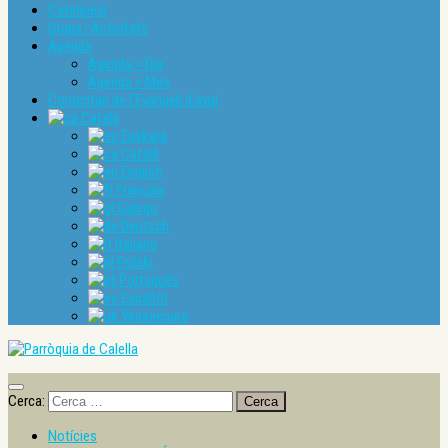
Catequesi
Grups i Activitats
Agenda
Agenda > Dia
Agenda > Mes
Comentari de l’Evangeli d’avui
Català
Euskara
Català
English
Français
Galego
Deutsch
Italiano
Polski
Português
Español
Українська
Cerca:
Notícies