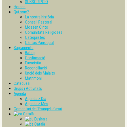
SUBSCRIPCIÓ
Horaris
Qui som?
La nostra història
Consell Pastoral
Mossèn Cinto
Comunitats Religioses
Catequistes
Càritas Parroquial
Sagraments
Bateig
Confirmació
Eucaristia
Reconciliació
Unció dels Malalts
Matrimoni
Catequesi
Grups i Activitats
Agenda
Agenda > Dia
Agenda > Mes
Comentari de l’Evangeli d’avui
Català
Euskara
Català