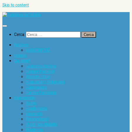
Skip to content
Cerca:
Notícies
SUBSCRIPCIÓ
Horaris
Qui som?
La nostra història
Consell Pastoral
Mossèn Cinto
Comunitats Religioses
Catequistes
Càritas Parroquial
Sagraments
Bateig
Confirmació
Eucaristia
Reconciliació
Unció dels Malalts
Matrimoni