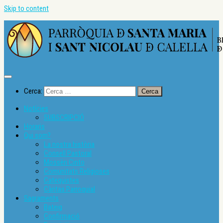
Skip to content
Cerca:
Notícies
SUBSCRIPCIÓ
Horaris
Qui som?
La nostra història
Consell Pastoral
Mossèn Cinto
Comunitats Religioses
Catequistes
Càritas Parroquial
Sagraments
Bateig
Confirmació