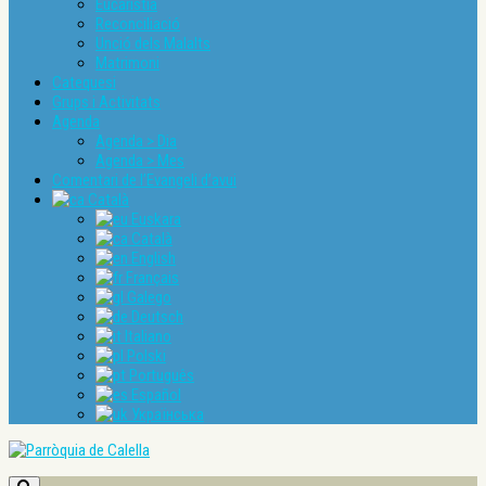
Eucaristia
Reconciliació
Unció dels Malalts
Matrimoni
Catequesi
Grups i Activitats
Agenda
Agenda > Dia
Agenda > Mes
Comentari de l’Evangeli d’avui
Català
Euskara
Català
English
Français
Galego
Deutsch
Italiano
Polski
Português
Español
Українська