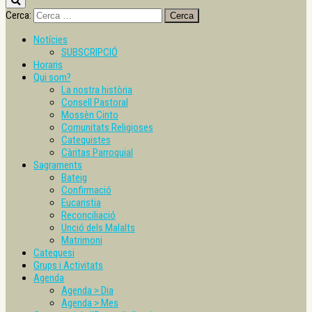
Cerca:
Notícies
SUBSCRIPCIÓ
Horaris
Qui som?
La nostra història
Consell Pastoral
Mossèn Cinto
Comunitats Religioses
Catequistes
Càritas Parroquial
Sagraments
Bateig
Confirmació
Eucaristia
Reconciliació
Unció dels Malalts
Matrimoni
Catequesi
Grups i Activitats
Agenda
Agenda > Dia
Agenda > Mes