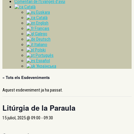
Comentari de l’Evangeli d’avui
Català
Euskara
Català
English
Français
Galego
Deutsch
Italiano
Polski
Português
Español
Українська
« Tots els Esdeveniments
Aquest esdeveniment ja ha passat.
Litúrgia de la Paraula
15 juliol, 2025 @ 09:00
-
09:30