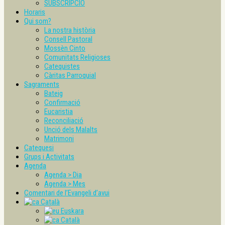
SUBSCRIPCIÓ
Horaris
Qui som?
La nostra història
Consell Pastoral
Mossèn Cinto
Comunitats Religioses
Catequistes
Càritas Parroquial
Sagraments
Bateig
Confirmació
Eucaristia
Reconciliació
Unció dels Malalts
Matrimoni
Catequesi
Grups i Activitats
Agenda
Agenda > Dia
Agenda > Mes
Comentari de l’Evangeli d’avui
Català
Euskara
Català