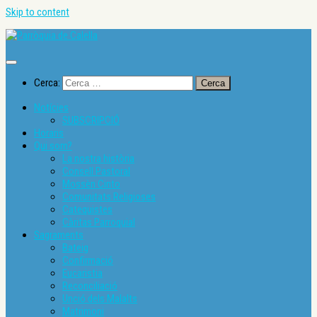
Skip to content
Cerca:
Notícies
SUBSCRIPCIÓ
Horaris
Qui som?
La nostra història
Consell Pastoral
Mossèn Cinto
Comunitats Religioses
Catequistes
Càritas Parroquial
Sagraments
Bateig
Confirmació
Eucaristia
Reconciliació
Unció dels Malalts
Matrimoni