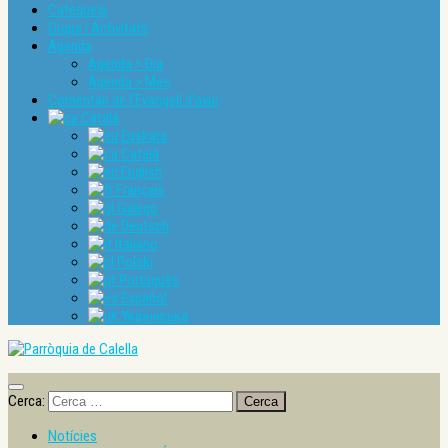
Catequesi
Grups i Activitats
Agenda
Agenda > Dia
Agenda > Mes
Comentari de l’Evangeli d’avui
Català
Euskara
Català
English
Français
Galego
Deutsch
Italiano
Polski
Português
Español
Українська
Cerca:
Notícies