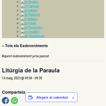
English
Français
Galego
Deutsch
Italiano
Polski
Português
Español
Українська
« Tots els Esdeveniments
Aquest esdeveniment ja ha passat.
Litúrgia de la Paraula
13 maig, 2025 @ 09:00
-
09:30
Comparteix
Afegeix al calendari