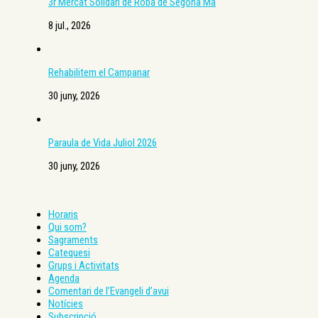
3r Mercat Solidari de Roba de Segona Mà
8 jul., 2026
Rehabilitem el Campanar
30 juny, 2026
Paraula de Vida Juliol 2026
30 juny, 2026
Horaris
Qui som?
Sagraments
Catequesi
Grups i Activitats
Agenda
Comentari de l’Evangeli d’avui
Notícies
Subscripció