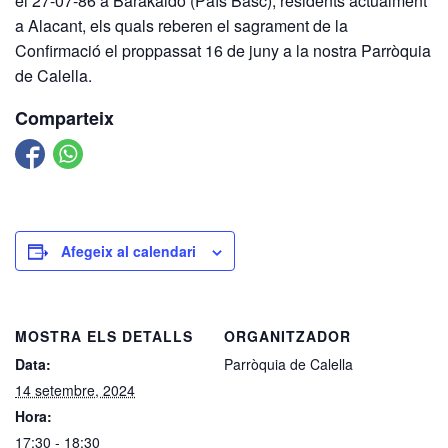
el 27-07-86 a Barakaldo (País Basc), residents actualment
a Alacant, els quals reberen el sagrament de la
Confirmació el proppassat 16 de juny a la nostra Parròquia
de Calella.
Comparteix
Afegeix al calendari
MOSTRA ELS DETALLS
ORGANITZADOR
Data:
Parròquia de Calella
14 setembre, 2024
Hora:
17:30 - 18:30