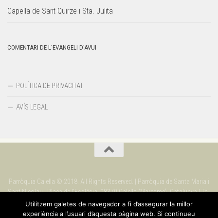
Capella de Sant Quirze i Sta. Julita
COMENTARI DE L’EVANGELI D’AVUI
POLÍTICA DE PRIVACITAT
AVÍS LEGAL
Parròquia Calella © 2018. All Rights Reserved. | Parròquia de Santa Maria i
Sant Nicolau | Plaça de l'Església. 08370 Calella (Maresme). Catalunya | Tel.
937 69 09 90
Utilitzem galetes de navegador a fi d’assegurar la millor
experiència a l’usuari d’aquesta pàgina web. Si continueu