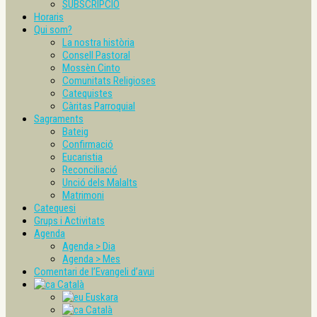
SUBSCRIPCIÓ
Horaris
Qui som?
La nostra història
Consell Pastoral
Mossèn Cinto
Comunitats Religioses
Catequistes
Càritas Parroquial
Sagraments
Bateig
Confirmació
Eucaristia
Reconciliació
Unció dels Malalts
Matrimoni
Catequesi
Grups i Activitats
Agenda
Agenda > Dia
Agenda > Mes
Comentari de l’Evangeli d’avui
Català
Euskara
Català