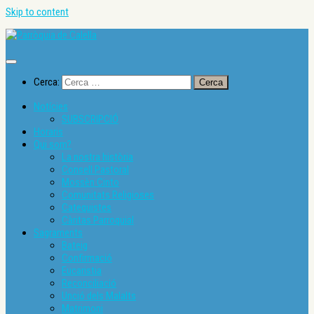
Skip to content
Cerca:
Notícies
SUBSCRIPCIÓ
Horaris
Qui som?
La nostra història
Consell Pastoral
Mossèn Cinto
Comunitats Religioses
Catequistes
Càritas Parroquial
Sagraments
Bateig
Confirmació
Eucaristia
Reconciliació
Unció dels Malalts
Matrimoni