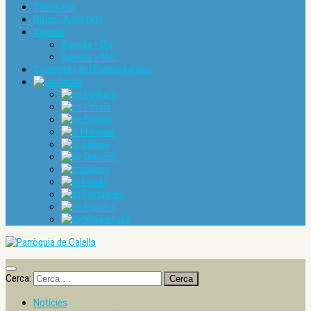
Catequesi
Grups i Activitats
Agenda
Agenda > Dia
Agenda > Mes
Comentari de l’Evangeli d’avui
Català
Euskara
Català
English
Français
Galego
Deutsch
Italiano
Polski
Português
Español
Українська
Cerca:
Notícies