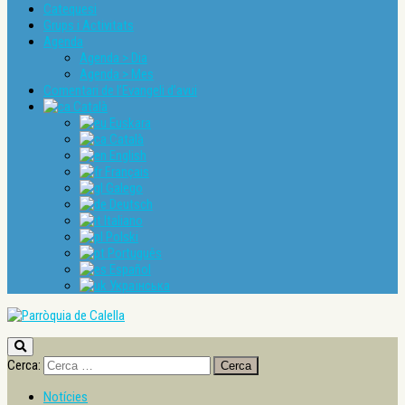
Catequesi
Grups i Activitats
Agenda
Agenda > Dia
Agenda > Mes
Comentari de l’Evangeli d’avui
Català
Euskara
Català
English
Français
Galego
Deutsch
Italiano
Polski
Português
Español
Українська
Cerca:
Notícies