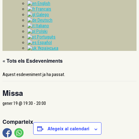
English
Français
Galego
Deutsch
Italiano
Polski
Português
Español
Українська
« Tots els Esdeveniments
Aquest esdeveniment ja ha passat.
Missa
gener 19 @ 19:30
-
20:00
Comparteix
Afegeix al calendari