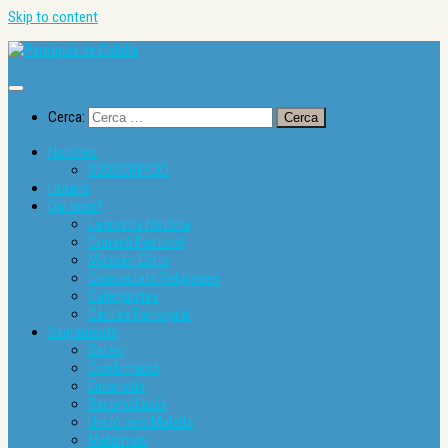
Skip to content
Cerca:
Notícies
SUBSCRIPCIÓ
Horaris
Qui som?
La nostra història
Consell Pastoral
Mossèn Cinto
Comunitats Religioses
Catequistes
Càritas Parroquial
Sagraments
Bateig
Confirmació
Eucaristia
Reconciliació
Unció dels Malalts
Matrimoni