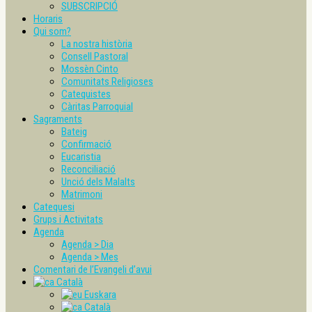
SUBSCRIPCIÓ
Horaris
Qui som?
La nostra història
Consell Pastoral
Mossèn Cinto
Comunitats Religioses
Catequistes
Càritas Parroquial
Sagraments
Bateig
Confirmació
Eucaristia
Reconciliació
Unció dels Malalts
Matrimoni
Catequesi
Grups i Activitats
Agenda
Agenda > Dia
Agenda > Mes
Comentari de l’Evangeli d’avui
Català
Euskara
Català