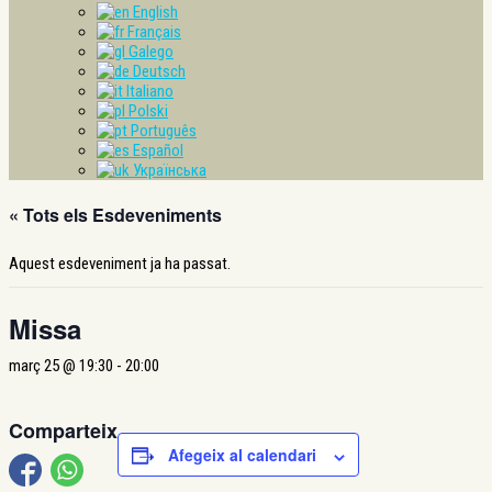
English
Français
Galego
Deutsch
Italiano
Polski
Português
Español
Українська
« Tots els Esdeveniments
Aquest esdeveniment ja ha passat.
Missa
març 25 @ 19:30
-
20:00
Comparteix
Afegeix al calendari