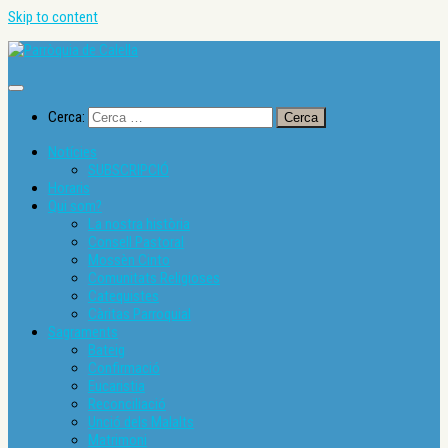
Skip to content
Cerca:
Notícies
SUBSCRIPCIÓ
Horaris
Qui som?
La nostra història
Consell Pastoral
Mossèn Cinto
Comunitats Religioses
Catequistes
Càritas Parroquial
Sagraments
Bateig
Confirmació
Eucaristia
Reconciliació
Unció dels Malalts
Matrimoni