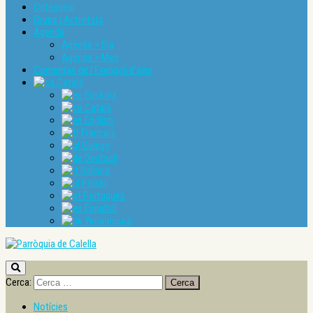
Catequesi
Grups i Activitats
Agenda
Agenda > Dia
Agenda > Mes
Comentari de l’Evangeli d’avui
Català
Euskara
Català
English
Français
Galego
Deutsch
Italiano
Polski
Português
Español
Українська
Cerca:
Notícies