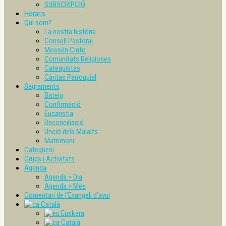
SUBSCRIPCIÓ
Horaris
Qui som?
La nostra història
Consell Pastoral
Mossèn Cinto
Comunitats Religioses
Catequistes
Càritas Parroquial
Sagraments
Bateig
Confirmació
Eucaristia
Reconciliació
Unció dels Malalts
Matrimoni
Catequesi
Grups i Activitats
Agenda
Agenda > Dia
Agenda > Mes
Comentari de l’Evangeli d’avui
Català
Euskara
Català