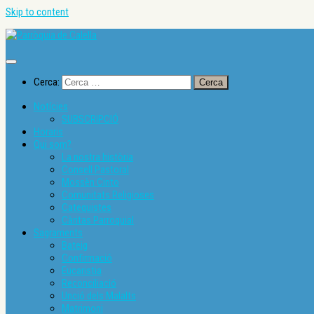
Skip to content
Cerca:
Notícies
SUBSCRIPCIÓ
Horaris
Qui som?
La nostra història
Consell Pastoral
Mossèn Cinto
Comunitats Religioses
Catequistes
Càritas Parroquial
Sagraments
Bateig
Confirmació
Eucaristia
Reconciliació
Unció dels Malalts
Matrimoni