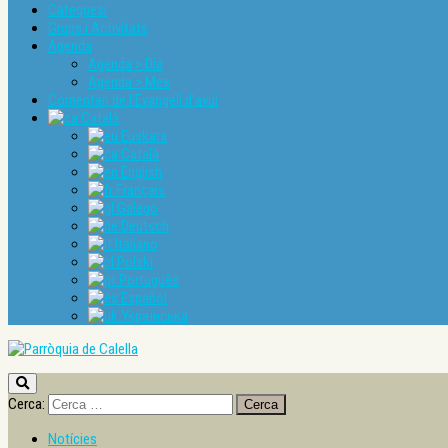
Catequesi
Grups i Activitats
Agenda
Agenda > Dia
Agenda > Mes
Comentari de l’Evangeli d’avui
Català
Euskara
Català
English
Français
Galego
Deutsch
Italiano
Polski
Português
Español
Українська
Cerca:
Notícies