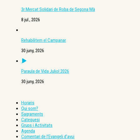
3r Mercat Solidari de Roba de Segona Mà
8 jul., 2026
Rehabilitem el Campanar
30 juny, 2026
Paraula de Vida Juliol 2026
30 juny, 2026
Horaris
Qui som?
Sagraments
Catequesi
Grups i Activitats
Agenda
Comentari de l’Evangeli d’avui