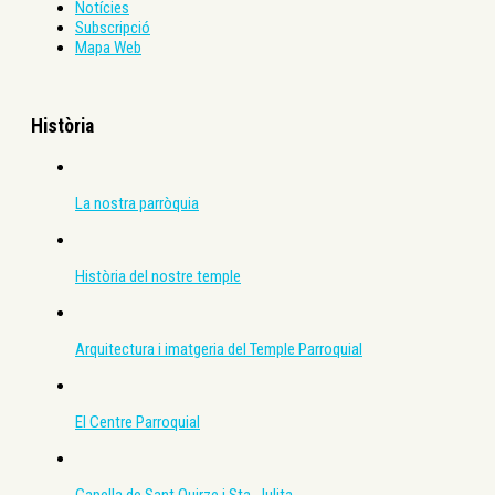
Notícies
Subscripció
Mapa Web
Història
La nostra parròquia
Història del nostre temple
Arquitectura i imatgeria del Temple Parroquial
El Centre Parroquial