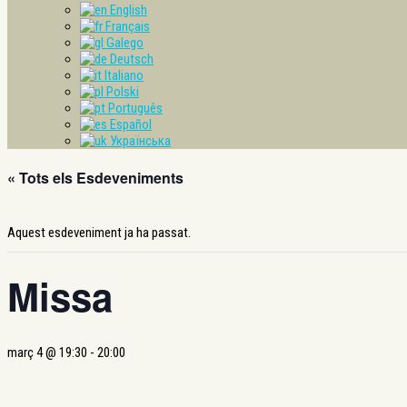
English
Français
Galego
Deutsch
Italiano
Polski
Português
Español
Українська
« Tots els Esdeveniments
Aquest esdeveniment ja ha passat.
Missa
març 4 @ 19:30
-
20:00