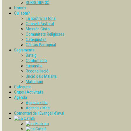
SUBSCRIPCIÓ
Horaris
Qui som?
La nostra història
Consell Pastoral
Mossèn Cinto
Comunitats Religioses
Catequistes
Càritas Parroquial
Sagraments
Bateig
Confirmació
Eucaristia
Reconciliació
Unció dels Malalts
Matrimoni
Catequesi
Grups i Activitats
Agenda
Agenda > Dia
Agenda > Mes
Comentari de l’Evangeli d’avui
Català
Euskara
Català