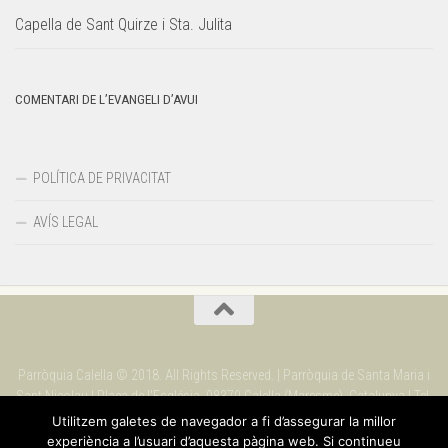
Capella de Sant Quirze i Sta. Julita
COMENTARI DE L’EVANGELI D’AVUI
POLÍTICA DE PRIVACITAT
AVÍS LEGAL
Parròquia Calella © 2018. All Rights Reserved. | Parròquia de Santa Maria i
Sant Nicolau | Plaça de l'Església. 08370 Calella (Maresme). Catalunya | Tel.
937 69 09 90
Utilitzem galetes de navegador a fi d’assegurar la millor
experiència a l’usuari d’aquesta pàgina web. Si continueu