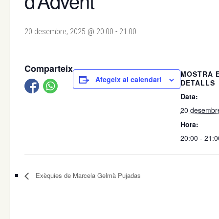
d’Advent
20 desembre, 2025 @ 20:00
-
21:00
Comparteix
MOSTRA 
Afegeix al calendari
DETALLS
Data:
20 desembr
Hora:
20:00 - 21:0
Exèquies de Marcela Gelmà Pujadas