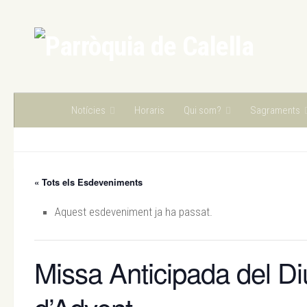
Skip to content
Notícies
Horaris
Qui som?
Sagraments
« Tots els Esdeveniments
Aquest esdeveniment ja ha passat.
Missa Anticipada del D