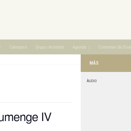
Catequesi
Grups i Activitats
Agenda
Comentari de l’Evan
MÁS
ÀUDIO
iumenge IV