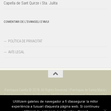
Capella de Sant Quirze i Sta. Julita
COMENTARI DE L’EVANGELI D’AVUI
POLÍTICA DE PRIVACITAT
AVÍS LEGAL
Parròquia Calella © 2018. All Rights Reserved. | Parròquia de Santa Maria i
Sant Nicolau | Plaça de l'Església. 08370 Calella (Maresme). Catalunya | Tel.
937 69 09 90
Utilitzem galetes de navegador a fi d’assegurar la millor
experiència a l’usuari d’aquesta pàgina web. Si continueu