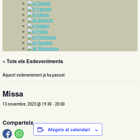
English
Français
Galego
Deutsch
Italiano
Polski
Português
Español
Українська
« Tots els Esdeveniments
Aquest esdeveniment ja ha passat.
Missa
13 novembre, 2025 @ 19:30
-
20:00
Comparteix
Afegeix al calendari