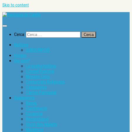
Skip to content
Cerca:
Notícies
SUBSCRIPCIÓ
Horaris
Qui som?
La nostra història
Consell Pastoral
Mossèn Cinto
Comunitats Religioses
Catequistes
Càritas Parroquial
Sagraments
Bateig
Confirmació
Eucaristia
Reconciliació
Unció dels Malalts
Matrimoni