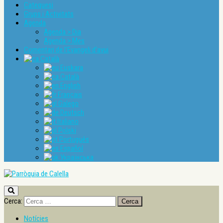
Catequesi
Grups i Activitats
Agenda
Agenda > Dia
Agenda > Mes
Comentari de l’Evangeli d’avui
Català
Euskara
Català
English
Français
Galego
Deutsch
Italiano
Polski
Português
Español
Українська
Cerca:
Notícies