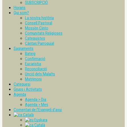
SUBSCRIPCIÓ
Horaris
Qui som?
La nostra història
Consell Pastoral
Mossèn Cinto
Comunitats Religioses
Catequistes
Càritas Parroquial
Sagraments
Bateig
Confirmació
Eucaristia
Reconciliació
Unció dels Malalts
Matrimoni
Catequesi
Grups i Activitats
Agenda
Agenda > Dia
Agenda > Mes
Comentari de l’Evangeli d’avui
Català
Euskara
Català