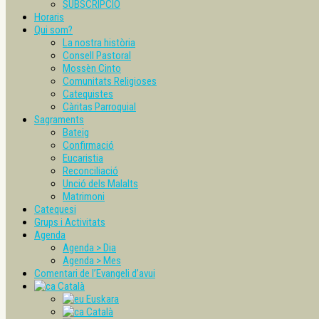
SUBSCRIPCIÓ
Horaris
Qui som?
La nostra història
Consell Pastoral
Mossèn Cinto
Comunitats Religioses
Catequistes
Càritas Parroquial
Sagraments
Bateig
Confirmació
Eucaristia
Reconciliació
Unció dels Malalts
Matrimoni
Catequesi
Grups i Activitats
Agenda
Agenda > Dia
Agenda > Mes
Comentari de l’Evangeli d’avui
Català
Euskara
Català