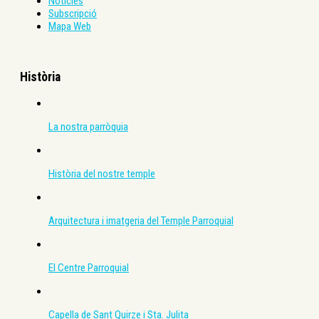
Notícies
Subscripció
Mapa Web
Història
La nostra parròquia
Història del nostre temple
Arquitectura i imatgeria del Temple Parroquial
El Centre Parroquial
Capella de Sant Quirze i Sta. Julita