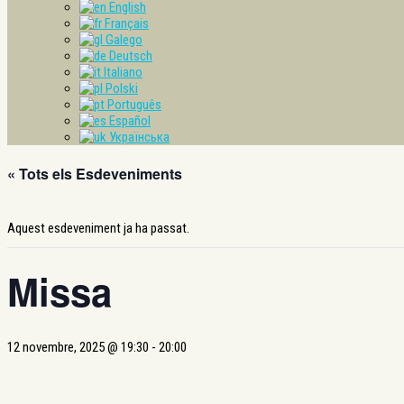
English
Français
Galego
Deutsch
Italiano
Polski
Português
Español
Українська
« Tots els Esdeveniments
Aquest esdeveniment ja ha passat.
Missa
12 novembre, 2025 @ 19:30
-
20:00