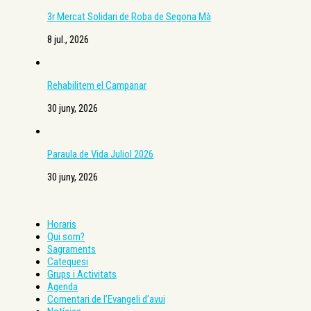
3r Mercat Solidari de Roba de Segona Mà
8 jul., 2026
Rehabilitem el Campanar
30 juny, 2026
Paraula de Vida Juliol 2026
30 juny, 2026
Horaris
Qui som?
Sagraments
Catequesi
Grups i Activitats
Agenda
Comentari de l’Evangeli d’avui