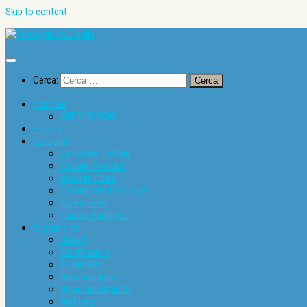
Skip to content
Cerca:
Notícies
SUBSCRIPCIÓ
Horaris
Qui som?
La nostra història
Consell Pastoral
Mossèn Cinto
Comunitats Religioses
Catequistes
Càritas Parroquial
Sagraments
Bateig
Confirmació
Eucaristia
Reconciliació
Unció dels Malalts
Matrimoni