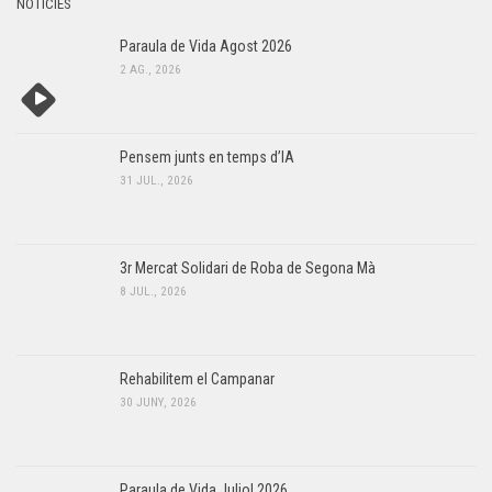
NOTÍCIES
Paraula de Vida Agost 2026
2 AG., 2026
Pensem junts en temps d’IA
31 JUL., 2026
3r Mercat Solidari de Roba de Segona Mà
8 JUL., 2026
Rehabilitem el Campanar
30 JUNY, 2026
Paraula de Vida Juliol 2026