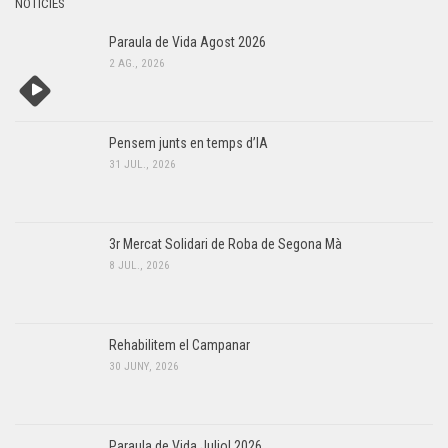
NOTÍCIES
Paraula de Vida Agost 2026
2 AG., 2026
Pensem junts en temps d’IA
31 JUL., 2026
3r Mercat Solidari de Roba de Segona Mà
8 JUL., 2026
Rehabilitem el Campanar
30 JUNY, 2026
Paraula de Vida Juliol 2026