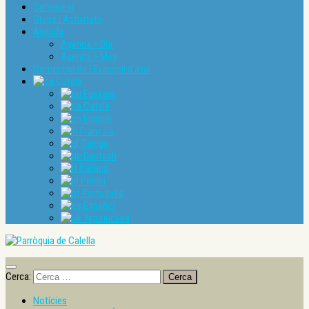
Catequesi
Grups i Activitats
Agenda
Agenda > Dia
Agenda > Mes
Comentari de l’Evangeli d’avui
Català
Euskara
Català
English
Français
Galego
Deutsch
Italiano
Polski
Português
Español
Українська
Cerca:
Notícies