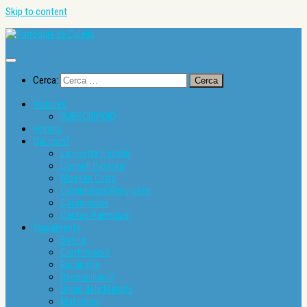
Skip to content
Cerca:
Notícies
SUBSCRIPCIÓ
Horaris
Qui som?
La nostra història
Consell Pastoral
Mossèn Cinto
Comunitats Religioses
Catequistes
Càritas Parroquial
Sagraments
Bateig
Confirmació
Eucaristia
Reconciliació
Unció dels Malalts
Matrimoni