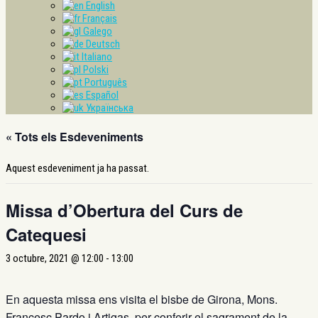
English
Français
Galego
Deutsch
Italiano
Polski
Português
Español
Українська
« Tots els Esdeveniments
Aquest esdeveniment ja ha passat.
Missa d’Obertura del Curs de
Catequesi
3 octubre, 2021 @ 12:00
-
13:00
En aquesta missa ens visita el bisbe de Girona, Mons.
Francesc Pardo i Artigas, per conferir el sagrament de la