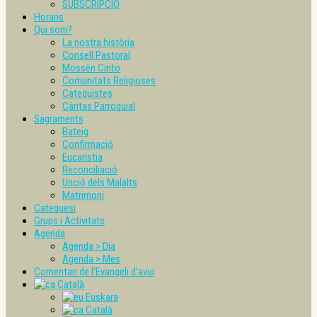
SUBSCRIPCIÓ
Horaris
Qui som?
La nostra història
Consell Pastoral
Mossèn Cinto
Comunitats Religioses
Catequistes
Càritas Parroquial
Sagraments
Bateig
Confirmació
Eucaristia
Reconciliació
Unció dels Malalts
Matrimoni
Catequesi
Grups i Activitats
Agenda
Agenda > Dia
Agenda > Mes
Comentari de l’Evangeli d’avui
Català
Euskara
Català