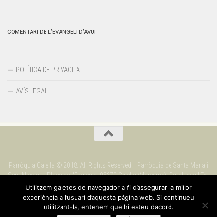
COMENTARI DE L’EVANGELI D’AVUI
POLÍTICA DE PRIVACITAT
AVÍS LEGAL
Parròquia Calella © 2018. All Rights Reserved. | Parròquia de Santa Maria i
Sant Nicolau | Plaça de l'Església. 08370 Calella (Maresme). Catalunya | Tel.
937 69 09 90
Utilitzem galetes de navegador a fi d’assegurar la millor
experiència a l’usuari d’aquesta pàgina web. Si continueu
utilitzant-la, entenem que hi esteu d’acord.