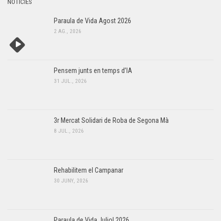
NOTÍCIES
Paraula de Vida Agost 2026
2 AG., 2026
Pensem junts en temps d’IA
31 JUL., 2026
3r Mercat Solidari de Roba de Segona Mà
8 JUL., 2026
Rehabilitem el Campanar
30 JUNY, 2026
Paraula de Vida Juliol 2026