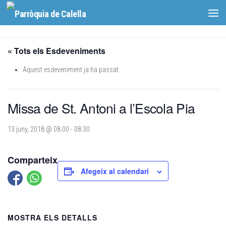
Skip to content
« Tots els Esdeveniments
Aquest esdeveniment ja ha passat.
Missa de St. Antoni a l’Escola Pia
13 juny, 2018 @ 08:00
-
08:30
Comparteix
Afegeix al calendari
MOSTRA ELS DETALLS