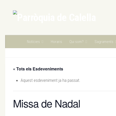
Skip to content
Notícies
Horaris
Qui som?
Sagraments
« Tots els Esdeveniments
Aquest esdeveniment ja ha passat.
Missa de Nadal