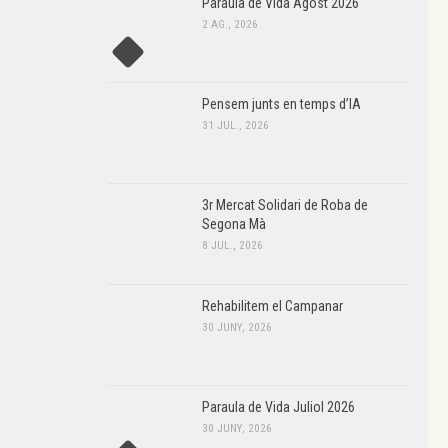
Paraula de Vida Agost 2026
2 AG., 2026
Pensem junts en temps d’IA
31 JUL., 2026
3r Mercat Solidari de Roba de
Segona Mà
8 JUL., 2026
Rehabilitem el Campanar
30 JUNY, 2026
Paraula de Vida Juliol 2026
30 JUNY, 2026