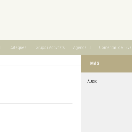
Catequesi
Grups i Activitats
Agenda
Comentari de l’Evan
MÁS
ÀUDIO