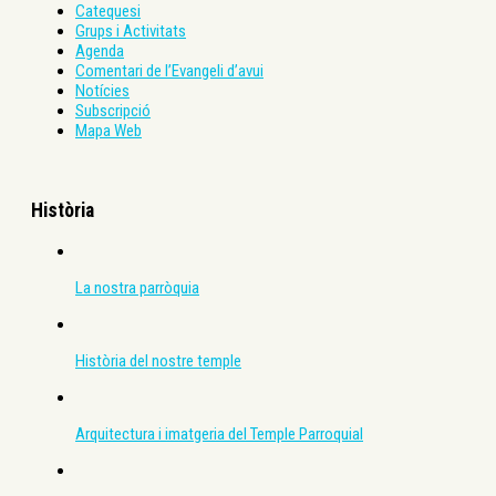
Catequesi
Grups i Activitats
Agenda
Comentari de l’Evangeli d’avui
Notícies
Subscripció
Mapa Web
Història
La nostra parròquia
Història del nostre temple
Arquitectura i imatgeria del Temple Parroquial