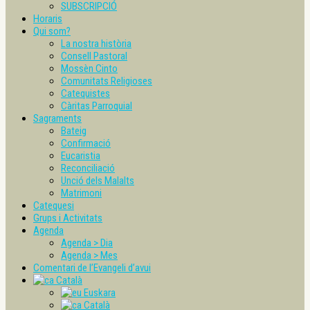
SUBSCRIPCIÓ
Horaris
Qui som?
La nostra història
Consell Pastoral
Mossèn Cinto
Comunitats Religioses
Catequistes
Càritas Parroquial
Sagraments
Bateig
Confirmació
Eucaristia
Reconciliació
Unció dels Malalts
Matrimoni
Catequesi
Grups i Activitats
Agenda
Agenda > Dia
Agenda > Mes
Comentari de l’Evangeli d’avui
Català
Euskara
Català