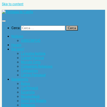
Skip to content
Cerca:
Notícies
SUBSCRIPCIÓ
Horaris
Qui som?
La nostra història
Consell Pastoral
Mossèn Cinto
Comunitats Religioses
Catequistes
Càritas Parroquial
Sagraments
Bateig
Confirmació
Eucaristia
Reconciliació
Unció dels Malalts
Matrimoni