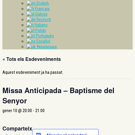
English
Français
Galego
Deutsch
Italiano
Polski
Português
Español
Українська
« Tots els Esdeveniments
Aquest esdeveniment ja ha passat.
Missa Anticipada – Baptisme del
Senyor
gener 10 @ 20:00
-
21:00
Comparteix