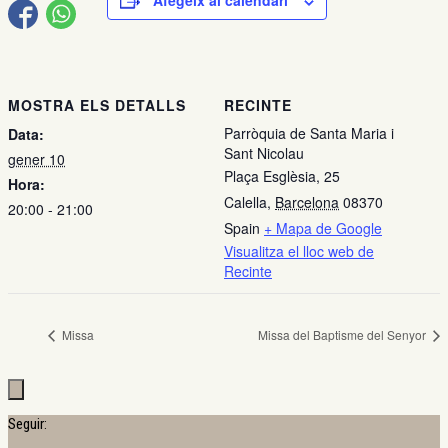
Afegeix al calendari
MOSTRA ELS DETALLS
RECINTE
Parròquia de Santa Maria i
Data:
Sant Nicolau
gener 10
Plaça Esglèsia, 25
Hora:
Calella
,
Barcelona
08370
20:00 - 21:00
Spain
+ Mapa de Google
Visualitza el lloc web de
Recinte
Missa
Missa del Baptisme del Senyor
Seguir: