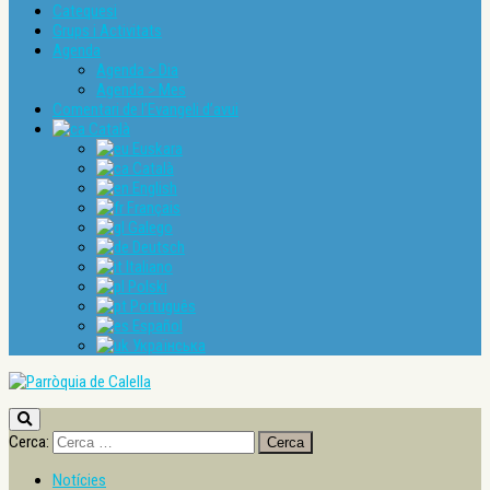
Catequesi
Grups i Activitats
Agenda
Agenda > Dia
Agenda > Mes
Comentari de l’Evangeli d’avui
Català
Euskara
Català
English
Français
Galego
Deutsch
Italiano
Polski
Português
Español
Українська
Cerca:
Notícies