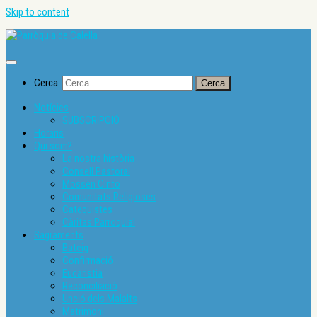
Skip to content
Cerca:
Notícies
SUBSCRIPCIÓ
Horaris
Qui som?
La nostra història
Consell Pastoral
Mossèn Cinto
Comunitats Religioses
Catequistes
Càritas Parroquial
Sagraments
Bateig
Confirmació
Eucaristia
Reconciliació
Unció dels Malalts
Matrimoni