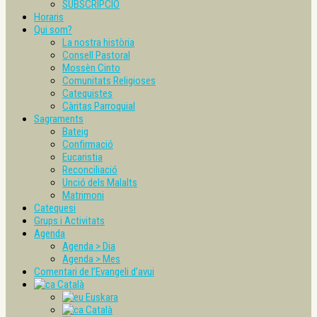
SUBSCRIPCIÓ
Horaris
Qui som?
La nostra història
Consell Pastoral
Mossèn Cinto
Comunitats Religioses
Catequistes
Càritas Parroquial
Sagraments
Bateig
Confirmació
Eucaristia
Reconciliació
Unció dels Malalts
Matrimoni
Catequesi
Grups i Activitats
Agenda
Agenda > Dia
Agenda > Mes
Comentari de l’Evangeli d’avui
Català
Euskara
Català