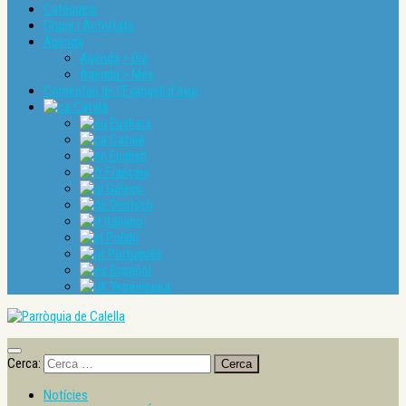
Catequesi
Grups i Activitats
Agenda
Agenda > Dia
Agenda > Mes
Comentari de l’Evangeli d’avui
Català
Euskara
Català
English
Français
Galego
Deutsch
Italiano
Polski
Português
Español
Українська
Cerca:
Notícies