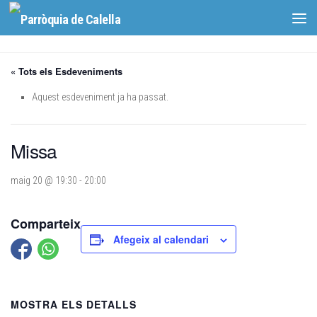
Skip to content
« Tots els Esdeveniments
Aquest esdeveniment ja ha passat.
Missa
maig 20 @ 19:30
-
20:00
Comparteix
Afegeix al calendari
MOSTRA ELS DETALLS