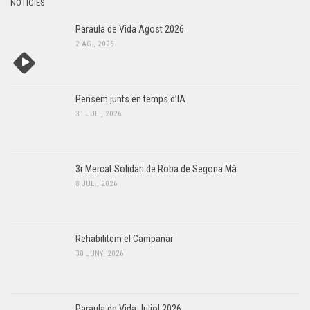
NOTÍCIES
Paraula de Vida Agost 2026
2 AG., 2026
Pensem junts en temps d’IA
31 JUL., 2026
3r Mercat Solidari de Roba de Segona Mà
8 JUL., 2026
Rehabilitem el Campanar
30 JUNY, 2026
Paraula de Vida Juliol 2026