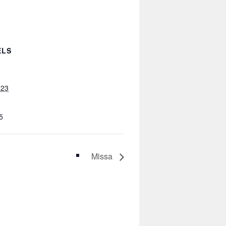
ELS
023
5
Missa