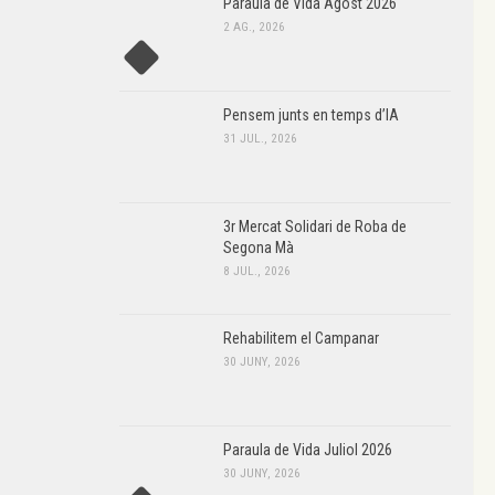
Paraula de Vida Agost 2026
2 AG., 2026
Pensem junts en temps d’IA
31 JUL., 2026
3r Mercat Solidari de Roba de
Segona Mà
8 JUL., 2026
Rehabilitem el Campanar
30 JUNY, 2026
Paraula de Vida Juliol 2026
30 JUNY, 2026