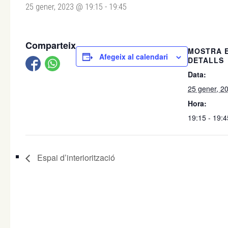
25 gener, 2023 @ 19:15
-
19:45
Comparteix
MOSTRA 
Afegeix al calendari
DETALLS
Data:
25 gener, 2
Hora:
19:15 - 19:4
Espai d’interiorització