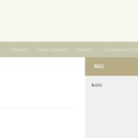
Catequesi
Grups i Activitats
Agenda
Comentari de l’Evan
MÁS
ÀUDIO