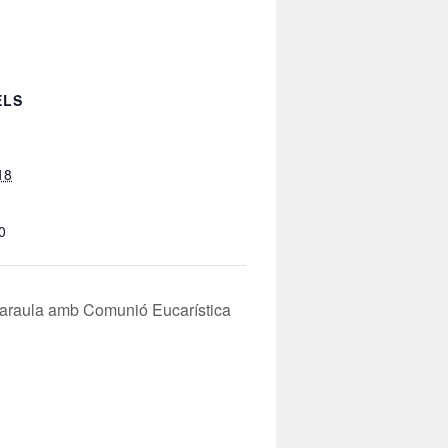
ELS
18
0
 Paraula amb Comunió Eucarística