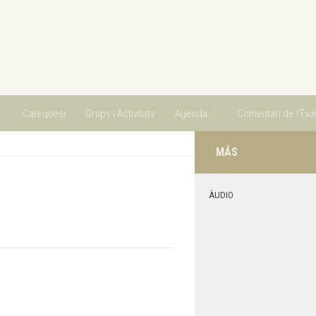
Catequesi
Grups i Activitats
Agenda
Comentari de l’Evan
MÁS
ÀUDIO