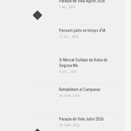
Paraula de Vida Agost 2026
2 AG., 2026
Pensem junts en temps d’IA
31 JUL., 2026
3r Mercat Solidari de Roba de
Segona Mà
8 JUL., 2026
Rehabilitem el Campanar
30 JUNY, 2026
Paraula de Vida Juliol 2026
30 JUNY, 2026