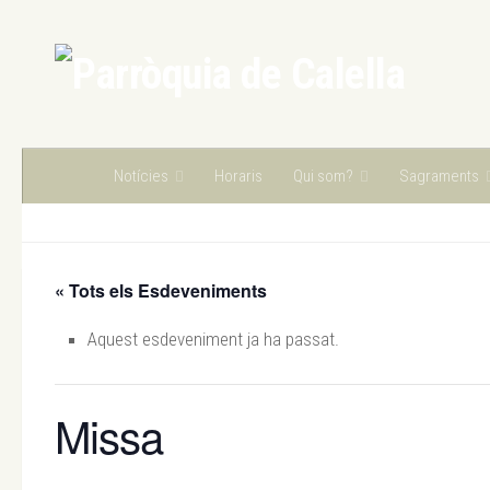
Skip to content
Notícies
Horaris
Qui som?
Sagraments
« Tots els Esdeveniments
Aquest esdeveniment ja ha passat.
Missa