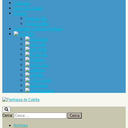
Catequesi
Grups i Activitats
Agenda
Agenda > Dia
Agenda > Mes
Comentari de l’Evangeli d’avui
Català
Euskara
Català
English
Français
Galego
Deutsch
Italiano
Polski
Português
Español
Українська
Cerca:
Notícies