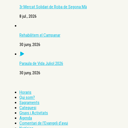
3r Mercat Solidari de Roba de Segona Mà
8 jul., 2026
Rehabilitem el Campanar
30 juny, 2026
Paraula de Vida Juliol 2026
30 juny, 2026
Horaris
Qui som?
Sagraments
Catequesi
Grups i Activitats
Agenda
Comentari de l’Evangeli d’avui