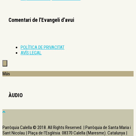
Comentari de l’Evangeli d’avui
POLÍTICA DE PRIVACITAT
AVÍS LEGAL
Más
ÀUDIO
Parròquia Calella © 2018. All Rights Reserved. | Parròquia de Santa Maria i
Sant Nicolau | Plaça de l'Església. 08370 Calella (Maresme). Catalunya |