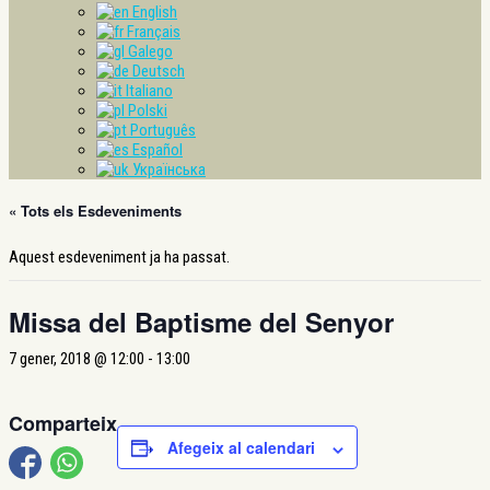
English
Français
Galego
Deutsch
Italiano
Polski
Português
Español
Українська
« Tots els Esdeveniments
Aquest esdeveniment ja ha passat.
Missa del Baptisme del Senyor
7 gener, 2018 @ 12:00
-
13:00
Comparteix
Afegeix al calendari