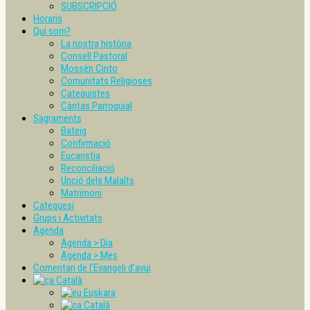
SUBSCRIPCIÓ
Horaris
Qui som?
La nostra història
Consell Pastoral
Mossèn Cinto
Comunitats Religioses
Catequistes
Càritas Parroquial
Sagraments
Bateig
Confirmació
Eucaristia
Reconciliació
Unció dels Malalts
Matrimoni
Catequesi
Grups i Activitats
Agenda
Agenda > Dia
Agenda > Mes
Comentari de l’Evangeli d’avui
Català
Euskara
Català