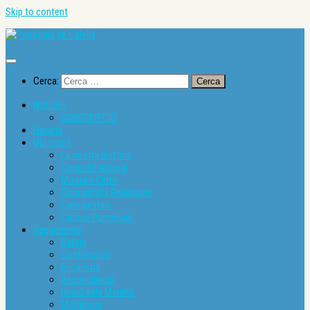
Skip to content
Cerca:
Notícies
SUBSCRIPCIÓ
Horaris
Qui som?
La nostra història
Consell Pastoral
Mossèn Cinto
Comunitats Religioses
Catequistes
Càritas Parroquial
Sagraments
Bateig
Confirmació
Eucaristia
Reconciliació
Unció dels Malalts
Matrimoni