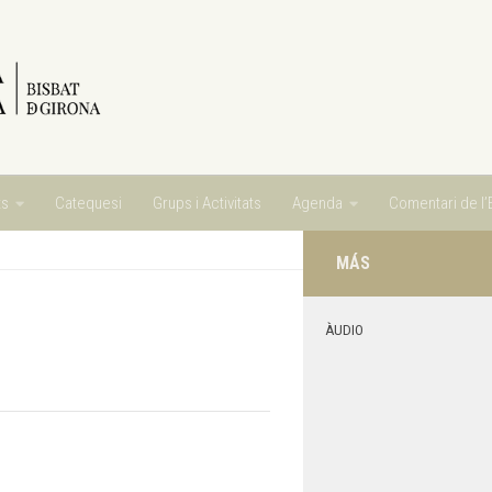
ts
Catequesi
Grups i Activitats
Agenda
Comentari de l’E
MÁS
ÀUDIO