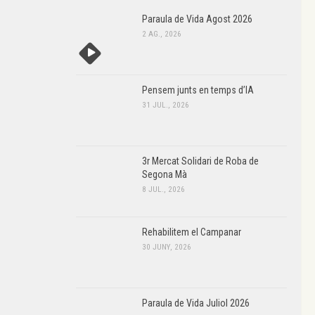
Paraula de Vida Agost 2026
2 AG., 2026
Pensem junts en temps d’IA
31 JUL., 2026
3r Mercat Solidari de Roba de
Segona Mà
8 JUL., 2026
Rehabilitem el Campanar
30 JUNY, 2026
Paraula de Vida Juliol 2026