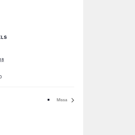
ELS
18
0
Missa