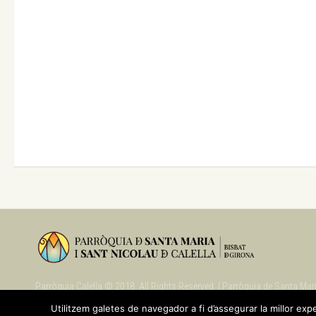
Parròquia Calella © 2018. All Rights Reserved. | Parròquia de Santa Maria
08370 Calella (Maresme). Catalunya | Tel. 937 69 09 90
Utilitzem galetes de navegador a fi d’assegurar la millor exp