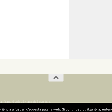
 i Sant Nicolau | Plaça de l'Església.
eriència a l’usuari d’aquesta pàgina web. Si continueu utilitzant-la, ente