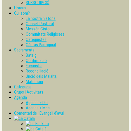
SUBSCRIPCIÓ
Horaris
Qui som?
La nostra història
Consell Pastoral
Mossèn Cinto
Comunitats Religioses
Catequistes
Càritas Parroquial
Sagraments
Bateig
Confirmació
Eucaristia
Reconciliació
Unció dels Malalts
Matrimoni
Catequesi
Grups i Activitats
Agenda
Agenda > Dia
Agenda > Mes
Comentari de l’Evangeli d’avui
Català
Euskara
Català