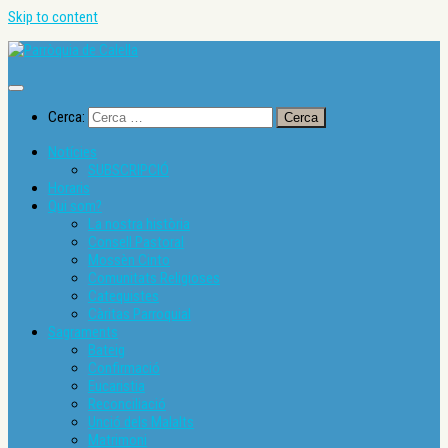
Skip to content
Cerca:
Notícies
SUBSCRIPCIÓ
Horaris
Qui som?
La nostra història
Consell Pastoral
Mossèn Cinto
Comunitats Religioses
Catequistes
Càritas Parroquial
Sagraments
Bateig
Confirmació
Eucaristia
Reconciliació
Unció dels Malalts
Matrimoni