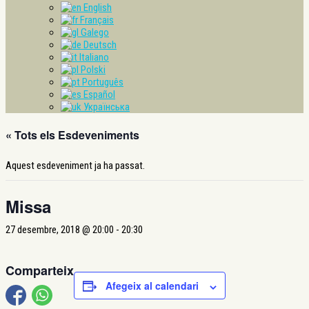
English
Français
Galego
Deutsch
Italiano
Polski
Português
Español
Українська
« Tots els Esdeveniments
Aquest esdeveniment ja ha passat.
Missa
27 desembre, 2018 @ 20:00
-
20:30
Comparteix
Afegeix al calendari