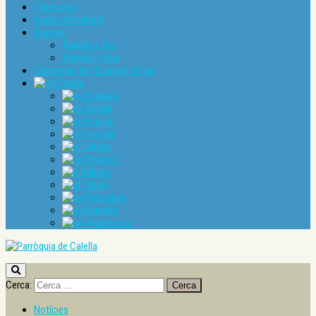
Catequesi
Grups i Activitats
Agenda
Agenda > Dia
Agenda > Mes
Comentari de l’Evangeli d’avui
Català
Euskara
Català
English
Français
Galego
Deutsch
Italiano
Polski
Português
Español
Українська
Cerca:
Notícies