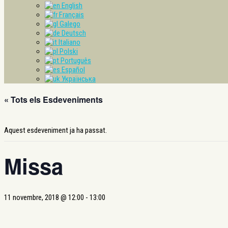
English
Français
Galego
Deutsch
Italiano
Polski
Português
Español
Українська
« Tots els Esdeveniments
Aquest esdeveniment ja ha passat.
Missa
11 novembre, 2018 @ 12:00
-
13:00