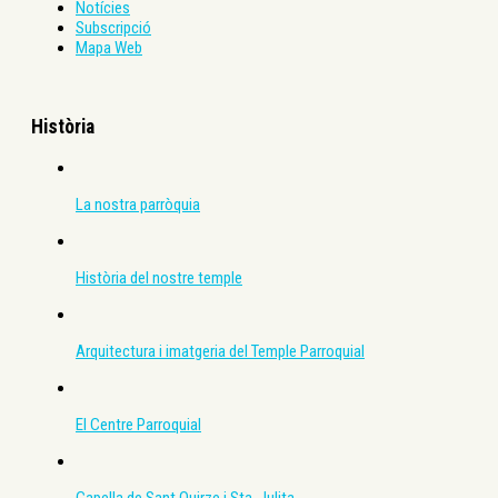
Notícies
Subscripció
Mapa Web
Història
La nostra parròquia
Història del nostre temple
Arquitectura i imatgeria del Temple Parroquial
El Centre Parroquial