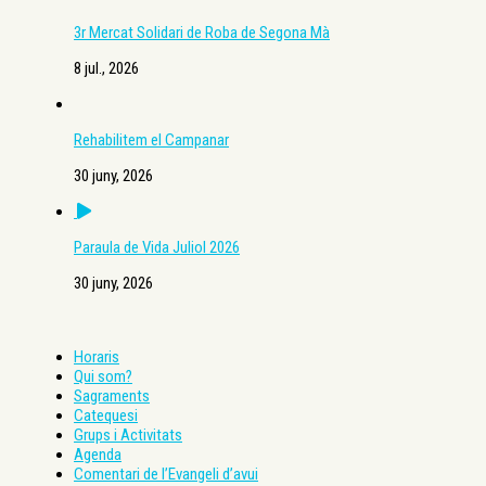
3r Mercat Solidari de Roba de Segona Mà
8 jul., 2026
Rehabilitem el Campanar
30 juny, 2026
Paraula de Vida Juliol 2026
30 juny, 2026
Horaris
Qui som?
Sagraments
Catequesi
Grups i Activitats
Agenda
Comentari de l’Evangeli d’avui