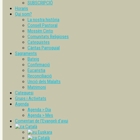
SUBSCRIPCIÓ
Horaris
Qui som?
La nostra història
Consell Pastoral
Mossèn Cinto
Comunitats Religioses
Catequistes
Càritas Parroquial
Sagraments
Bateig
Confirmació
Eucaristia
Reconciliació
Unció dels Malalts
Matrimoni
Catequesi
Grups i Activitats
Agenda
Agenda > Dia
Agenda > Mes
Comentari de l’Evangeli d’avui
Català
Euskara
Català