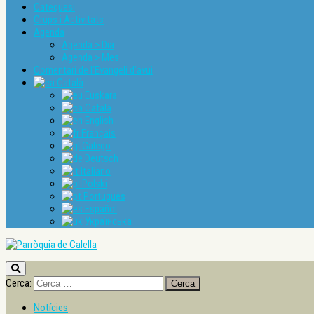
Catequesi
Grups i Activitats
Agenda
Agenda > Dia
Agenda > Mes
Comentari de l’Evangeli d’avui
Català
Euskara
Català
English
Français
Galego
Deutsch
Italiano
Polski
Português
Español
Українська
Cerca:
Notícies