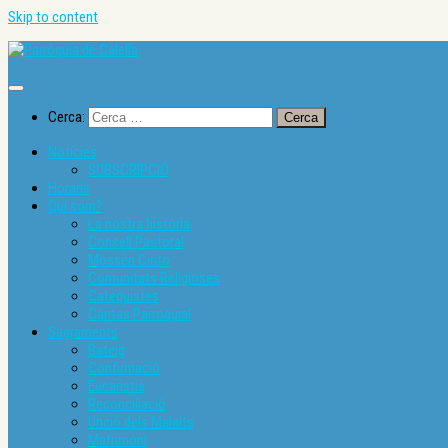
Skip to content
Cerca:
Notícies
SUBSCRIPCIÓ
Horaris
Qui som?
La nostra història
Consell Pastoral
Mossèn Cinto
Comunitats Religioses
Catequistes
Càritas Parroquial
Sagraments
Bateig
Confirmació
Eucaristia
Reconciliació
Unció dels Malalts
Matrimoni