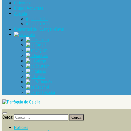
Catequesi
Grups i Activitats
Agenda
Agenda > Dia
Agenda > Mes
Comentari de l’Evangeli d’avui
Català
Euskara
Català
English
Français
Galego
Deutsch
Italiano
Polski
Português
Español
Українська
Cerca:
Notícies