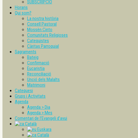
SUBSCRIPCIÓ
Horaris
Qui som?
La nostra història
Consell Pastoral
Mossèn Cinto
Comunitats Religioses
Catequistes
Càritas Parroquial
Sagraments
Bateig
Confirmació
Eucaristia
Reconciliació
Unció dels Malalts
Matrimoni
Catequesi
Grups i Activitats
Agenda
Agenda > Dia
Agenda > Mes
Comentari de l’Evangeli d’avui
Català
Euskara
Català