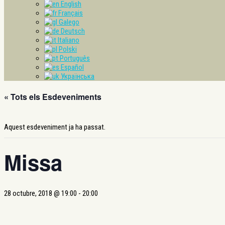
English
Français
Galego
Deutsch
Italiano
Polski
Português
Español
Українська
« Tots els Esdeveniments
Aquest esdeveniment ja ha passat.
Missa
28 octubre, 2018 @ 19:00
-
20:00