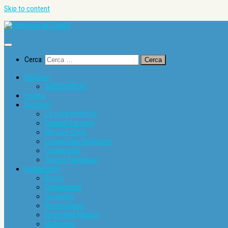
Skip to content
Cerca:
Notícies
SUBSCRIPCIÓ
Horaris
Qui som?
La nostra història
Consell Pastoral
Mossèn Cinto
Comunitats Religioses
Catequistes
Càritas Parroquial
Sagraments
Bateig
Confirmació
Eucaristia
Reconciliació
Unció dels Malalts
Matrimoni