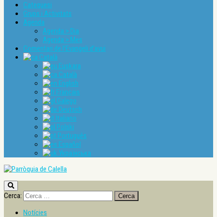
Catequesi
Grups i Activitats
Agenda
Agenda > Dia
Agenda > Mes
Comentari de l’Evangeli d’avui
Català
Euskara
Català
English
Français
Galego
Deutsch
Italiano
Polski
Português
Español
Українська
Cerca:
Notícies