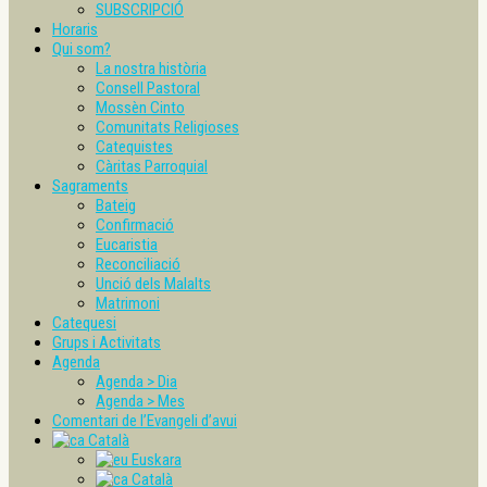
SUBSCRIPCIÓ
Horaris
Qui som?
La nostra història
Consell Pastoral
Mossèn Cinto
Comunitats Religioses
Catequistes
Càritas Parroquial
Sagraments
Bateig
Confirmació
Eucaristia
Reconciliació
Unció dels Malalts
Matrimoni
Catequesi
Grups i Activitats
Agenda
Agenda > Dia
Agenda > Mes
Comentari de l’Evangeli d’avui
Català
Euskara
Català