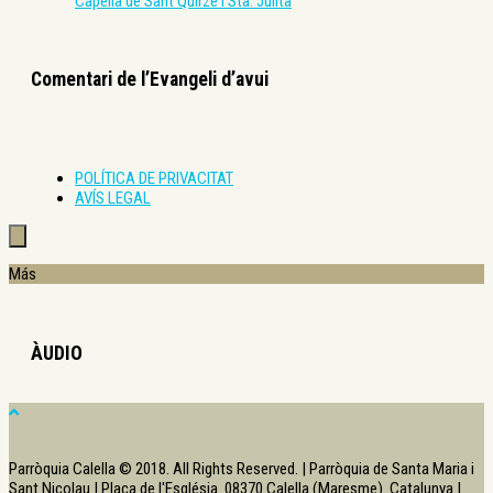
Capella de Sant Quirze i Sta. Julita
Comentari de l’Evangeli d’avui
POLÍTICA DE PRIVACITAT
AVÍS LEGAL
Más
ÀUDIO
Parròquia Calella © 2018. All Rights Reserved. | Parròquia de Santa Maria i
Sant Nicolau | Plaça de l'Església. 08370 Calella (Maresme). Catalunya |