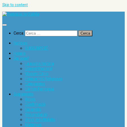
Skip to content
Cerca:
Notícies
SUBSCRIPCIÓ
Horaris
Qui som?
La nostra història
Consell Pastoral
Mossèn Cinto
Comunitats Religioses
Catequistes
Càritas Parroquial
Sagraments
Bateig
Confirmació
Eucaristia
Reconciliació
Unció dels Malalts
Matrimoni