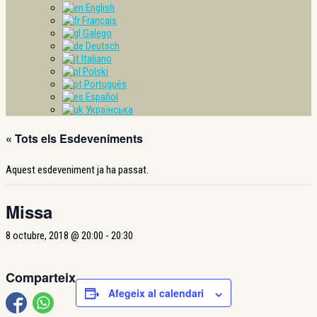
English
Français
Galego
Deutsch
Italiano
Polski
Português
Español
Українська
« Tots els Esdeveniments
Aquest esdeveniment ja ha passat.
Missa
8 octubre, 2018 @ 20:00
-
20:30
Comparteix
Afegeix al calendari