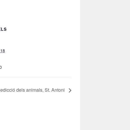
ELS
018
0
edicció dels animals, St. Antoni