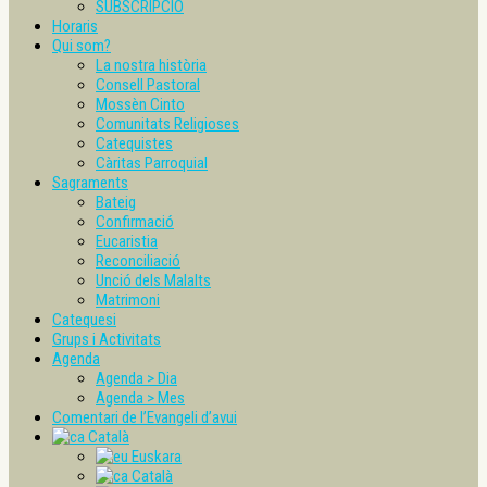
SUBSCRIPCIÓ
Horaris
Qui som?
La nostra història
Consell Pastoral
Mossèn Cinto
Comunitats Religioses
Catequistes
Càritas Parroquial
Sagraments
Bateig
Confirmació
Eucaristia
Reconciliació
Unció dels Malalts
Matrimoni
Catequesi
Grups i Activitats
Agenda
Agenda > Dia
Agenda > Mes
Comentari de l’Evangeli d’avui
Català
Euskara
Català