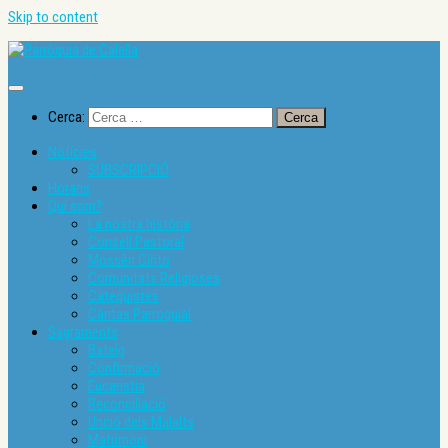
Skip to content
Cerca:
Notícies
SUBSCRIPCIÓ
Horaris
Qui som?
La nostra història
Consell Pastoral
Mossèn Cinto
Comunitats Religioses
Catequistes
Càritas Parroquial
Sagraments
Bateig
Confirmació
Eucaristia
Reconciliació
Unció dels Malalts
Matrimoni