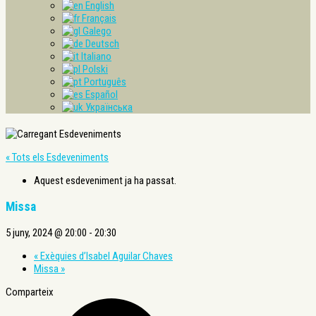
English
Français
Galego
Deutsch
Italiano
Polski
Português
Español
Українська
« Tots els Esdeveniments
Aquest esdeveniment ja ha passat.
Missa
5 juny, 2024 @ 20:00
-
20:30
«
Exèquies d’Isabel Aguilar Chaves
Missa
»
Comparteix