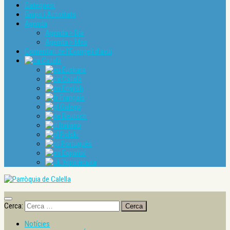
Catequesi
Grups i Activitats
Agenda
Agenda > Dia
Agenda > Mes
Comentari de l’Evangeli d’avui
Català
Euskara
Català
English
Français
Galego
Deutsch
Italiano
Polski
Português
Español
Українська
Cerca:
Notícies