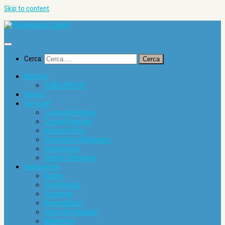
Skip to content
Cerca:
Notícies
SUBSCRIPCIÓ
Horaris
Qui som?
La nostra història
Consell Pastoral
Mossèn Cinto
Comunitats Religioses
Catequistes
Càritas Parroquial
Sagraments
Bateig
Confirmació
Eucaristia
Reconciliació
Unció dels Malalts
Matrimoni