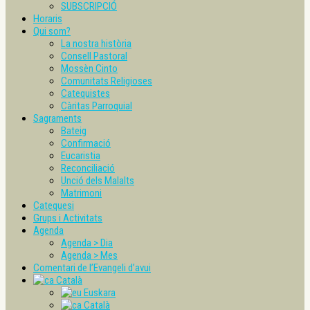
SUBSCRIPCIÓ
Horaris
Qui som?
La nostra història
Consell Pastoral
Mossèn Cinto
Comunitats Religioses
Catequistes
Càritas Parroquial
Sagraments
Bateig
Confirmació
Eucaristia
Reconciliació
Unció dels Malalts
Matrimoni
Catequesi
Grups i Activitats
Agenda
Agenda > Dia
Agenda > Mes
Comentari de l’Evangeli d’avui
Català
Euskara
Català