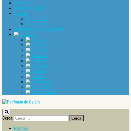
Catequesi
Grups i Activitats
Agenda
Agenda > Dia
Agenda > Mes
Comentari de l’Evangeli d’avui
Català
Euskara
Català
English
Français
Galego
Deutsch
Italiano
Polski
Português
Español
Українська
Cerca:
Notícies