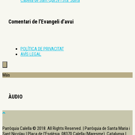
Capella de Sant Quirze i Sta. Julita
Comentari de l’Evangeli d’avui
POLÍTICA DE PRIVACITAT
AVÍS LEGAL
Más
ÀUDIO
Parròquia Calella © 2018. All Rights Reserved. | Parròquia de Santa Maria i
Sant Nicolau | Plaça de l'Església. 08370 Calella (Maresme). Catalunya |