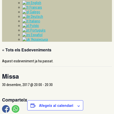
English
Français
Galego
Deutsch
Italiano
Polski
Português
Español
Українська
« Tots els Esdeveniments
Aquest esdeveniment ja ha passat.
Missa
30 desembre, 2017 @ 20:00
-
20:30
Comparteix
Afegeix al calendari