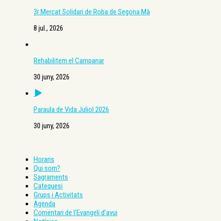
3r Mercat Solidari de Roba de Segona Mà
8 jul., 2026
Rehabilitem el Campanar
30 juny, 2026
Paraula de Vida Juliol 2026
30 juny, 2026
Horaris
Qui som?
Sagraments
Catequesi
Grups i Activitats
Agenda
Comentari de l’Evangeli d’avui