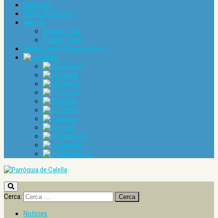
Catequesi
Grups i Activitats
Agenda
Agenda > Dia
Agenda > Mes
Comentari de l’Evangeli d’avui
Català
Euskara
Català
English
Français
Galego
Deutsch
Italiano
Polski
Português
Español
Українська
Cerca:
Notícies