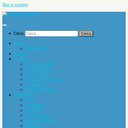
Skip to content
Cerca:
Notícies
SUBSCRIPCIÓ
Horaris
Qui som?
La nostra història
Consell Pastoral
Mossèn Cinto
Comunitats Religioses
Catequistes
Càritas Parroquial
Sagraments
Bateig
Confirmació
Eucaristia
Reconciliació
Unció dels Malalts
Matrimoni