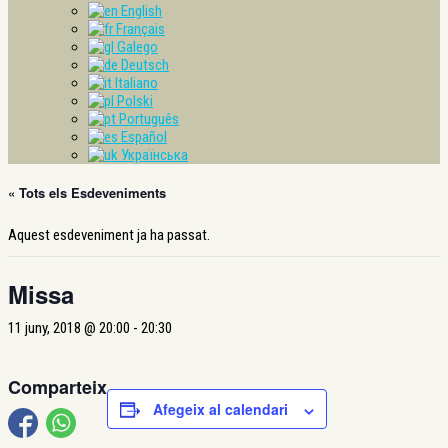
English
Français
Galego
Deutsch
Italiano
Polski
Português
Español
Українська
« Tots els Esdeveniments
Aquest esdeveniment ja ha passat.
Missa
11 juny, 2018 @ 20:00
-
20:30
Comparteix
Afegeix al calendari