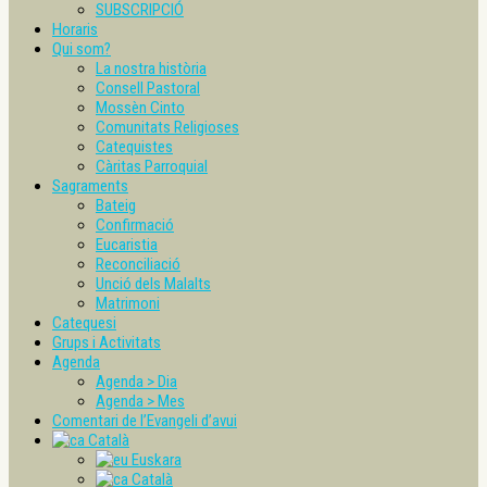
SUBSCRIPCIÓ
Horaris
Qui som?
La nostra història
Consell Pastoral
Mossèn Cinto
Comunitats Religioses
Catequistes
Càritas Parroquial
Sagraments
Bateig
Confirmació
Eucaristia
Reconciliació
Unció dels Malalts
Matrimoni
Catequesi
Grups i Activitats
Agenda
Agenda > Dia
Agenda > Mes
Comentari de l’Evangeli d’avui
Català
Euskara
Català