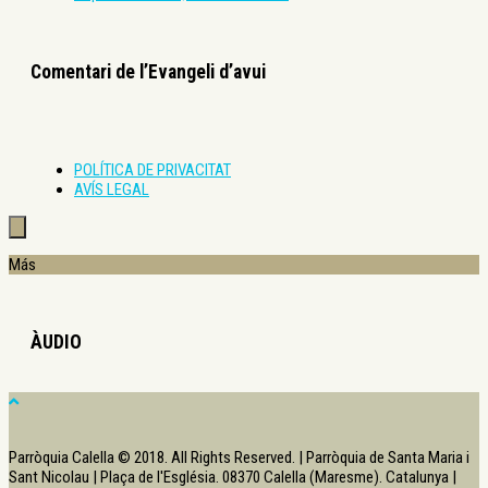
Comentari de l’Evangeli d’avui
POLÍTICA DE PRIVACITAT
AVÍS LEGAL
Más
ÀUDIO
Parròquia Calella © 2018. All Rights Reserved. | Parròquia de Santa Maria i
Sant Nicolau | Plaça de l'Església. 08370 Calella (Maresme). Catalunya |