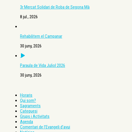
3r Mercat Solidari de Roba de Segona Mà
8 jul., 2026
Rehabilitem el Campanar
30 juny, 2026
Paraula de Vida Juliol 2026
30 juny, 2026
Horaris
Qui som?
Sagraments
Catequesi
Grups i Activitats
Agenda
Comentari de l’Evangeli d’avui