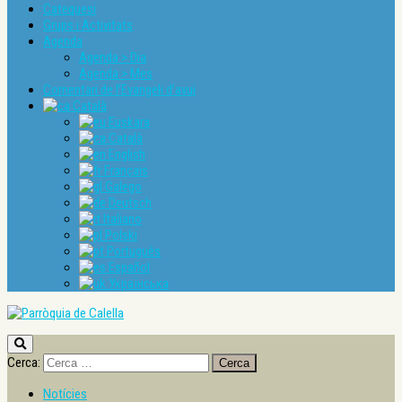
Catequesi
Grups i Activitats
Agenda
Agenda > Dia
Agenda > Mes
Comentari de l’Evangeli d’avui
Català
Euskara
Català
English
Français
Galego
Deutsch
Italiano
Polski
Português
Español
Українська
Cerca:
Notícies