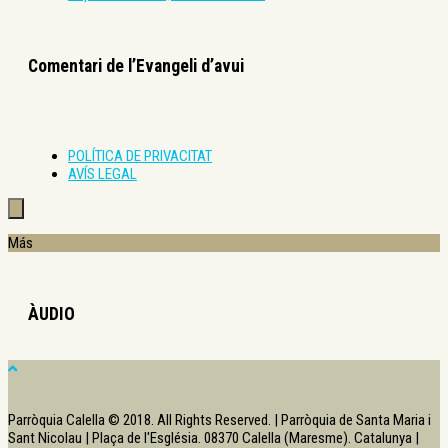
Comentari de l’Evangeli d’avui
POLÍTICA DE PRIVACITAT
AVÍS LEGAL
Más
ÀUDIO
Parròquia Calella © 2018. All Rights Reserved. | Parròquia de Santa Maria i
Sant Nicolau | Plaça de l'Església. 08370 Calella (Maresme). Catalunya |