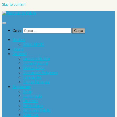
Skip to content
Cerca:
Notícies
SUBSCRIPCIÓ
Horaris
Qui som?
La nostra història
Consell Pastoral
Mossèn Cinto
Comunitats Religioses
Catequistes
Càritas Parroquial
Sagraments
Bateig
Confirmació
Eucaristia
Reconciliació
Unció dels Malalts
Matrimoni