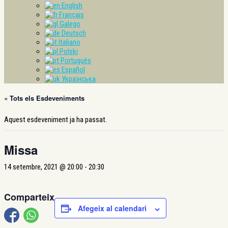
English
Français
Galego
Deutsch
Italiano
Polski
Português
Español
Українська
« Tots els Esdeveniments
Aquest esdeveniment ja ha passat.
Missa
14 setembre, 2021 @ 20:00
-
20:30
Comparteix
Afegeix al calendari