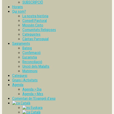
SUBSCRIPCIÓ
Horaris
Qui som?
La nostra història
Consell Pastoral
Mossèn Cinto
Comunitats Religioses
Catequistes
Càritas Parroquial
Sagraments
Bateig
Confirmació
Eucaristia
Reconciliació
Unció dels Malalts
Matrimoni
Catequesi
Grups i Activitats
Agenda
Agenda > Dia
Agenda > Mes
Comentari de l’Evangeli d’avui
Català
Euskara
Català