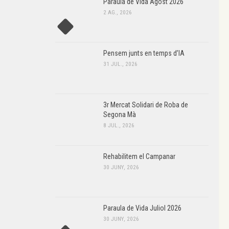
Paraula de Vida Agost 2026
2 AG., 2026
Pensem junts en temps d’IA
31 JUL., 2026
3r Mercat Solidari de Roba de
Segona Mà
8 JUL., 2026
Rehabilitem el Campanar
30 JUNY, 2026
Paraula de Vida Juliol 2026
30 JUNY, 2026