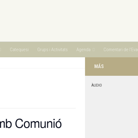
Catequesi
Grups i Activitats
Agenda
Comentari de l’Evan
MÁS
ÀUDIO
 amb Comunió