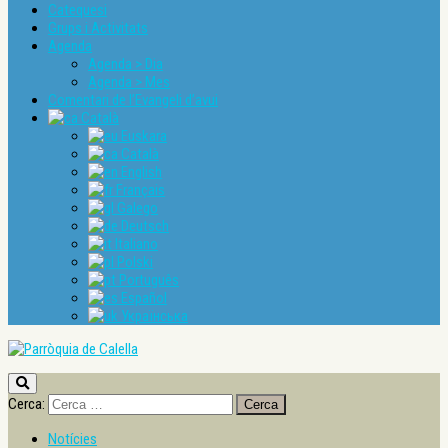
Catequesi
Grups i Activitats
Agenda
Agenda > Dia
Agenda > Mes
Comentari de l’Evangeli d’avui
Català
Euskara
Català
English
Français
Galego
Deutsch
Italiano
Polski
Português
Español
Українська
Cerca:
Notícies