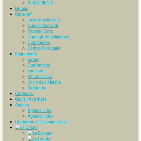
SUBSCRIPCIÓ
Horaris
Qui som?
La nostra història
Consell Pastoral
Mossèn Cinto
Comunitats Religioses
Catequistes
Càritas Parroquial
Sagraments
Bateig
Confirmació
Eucaristia
Reconciliació
Unció dels Malalts
Matrimoni
Catequesi
Grups i Activitats
Agenda
Agenda > Dia
Agenda > Mes
Comentari de l’Evangeli d’avui
Català
Euskara
Català