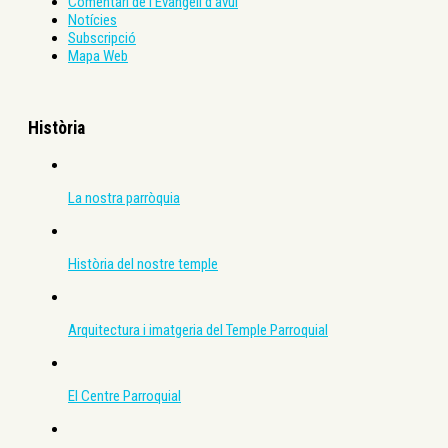
Comentari de l’Evangeli d’avui
Notícies
Subscripció
Mapa Web
Història
La nostra parròquia
Història del nostre temple
Arquitectura i imatgeria del Temple Parroquial
El Centre Parroquial