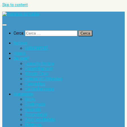
Skip to content
Cerca:
Notícies
SUBSCRIPCIÓ
Horaris
Qui som?
La nostra història
Consell Pastoral
Mossèn Cinto
Comunitats Religioses
Catequistes
Càritas Parroquial
Sagraments
Bateig
Confirmació
Eucaristia
Reconciliació
Unció dels Malalts
Matrimoni