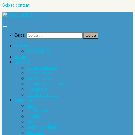
Skip to content
Cerca:
Notícies
SUBSCRIPCIÓ
Horaris
Qui som?
La nostra història
Consell Pastoral
Mossèn Cinto
Comunitats Religioses
Catequistes
Càritas Parroquial
Sagraments
Bateig
Confirmació
Eucaristia
Reconciliació
Unció dels Malalts
Matrimoni