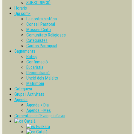
SUBSCRIPCIÓ
Horaris
Qui som?
La nostra història
Consell Pastoral
Mossèn Cinto
Comunitats Religioses
Catequistes
Càritas Parroquial
Sagraments
Bateig
Confirmació
Eucaristia
Reconciliació
Unció dels Malalts
Matrimoni
Catequesi
Grups i Activitats
Agenda
Agenda > Dia
Agenda > Mes
Comentari de l’Evangeli d’avui
Català
Euskara
Català