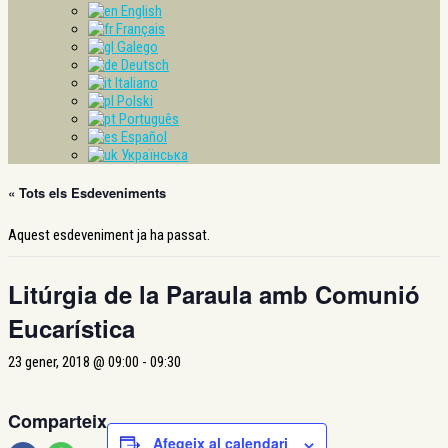
English
Français
Galego
Deutsch
Italiano
Polski
Português
Español
Українська
« Tots els Esdeveniments
Aquest esdeveniment ja ha passat.
Litúrgia de la Paraula amb Comunió
Eucarística
23 gener, 2018 @ 09:00
-
09:30
Comparteix
Afegeix al calendari