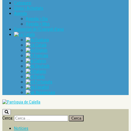
Catequesi
Grups i Activitats
Agenda
Agenda > Dia
Agenda > Mes
Comentari de l’Evangeli d’avui
Català
Euskara
Català
English
Français
Galego
Deutsch
Italiano
Polski
Português
Español
Українська
Cerca:
Notícies