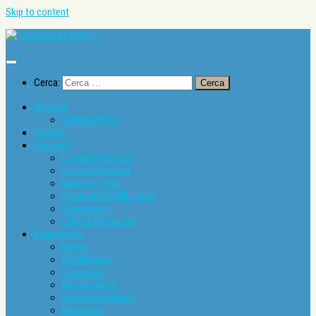
Skip to content
Cerca:
Notícies
SUBSCRIPCIÓ
Horaris
Qui som?
La nostra història
Consell Pastoral
Mossèn Cinto
Comunitats Religioses
Catequistes
Càritas Parroquial
Sagraments
Bateig
Confirmació
Eucaristia
Reconciliació
Unció dels Malalts
Matrimoni