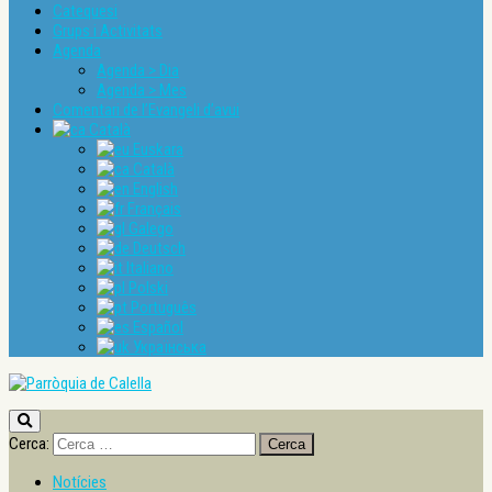
Catequesi
Grups i Activitats
Agenda
Agenda > Dia
Agenda > Mes
Comentari de l’Evangeli d’avui
Català
Euskara
Català
English
Français
Galego
Deutsch
Italiano
Polski
Português
Español
Українська
Cerca:
Notícies