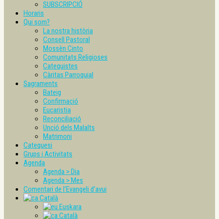
SUBSCRIPCIÓ
Horaris
Qui som?
La nostra història
Consell Pastoral
Mossèn Cinto
Comunitats Religioses
Catequistes
Càritas Parroquial
Sagraments
Bateig
Confirmació
Eucaristia
Reconciliació
Unció dels Malalts
Matrimoni
Catequesi
Grups i Activitats
Agenda
Agenda > Dia
Agenda > Mes
Comentari de l’Evangeli d’avui
Català
Euskara
Català