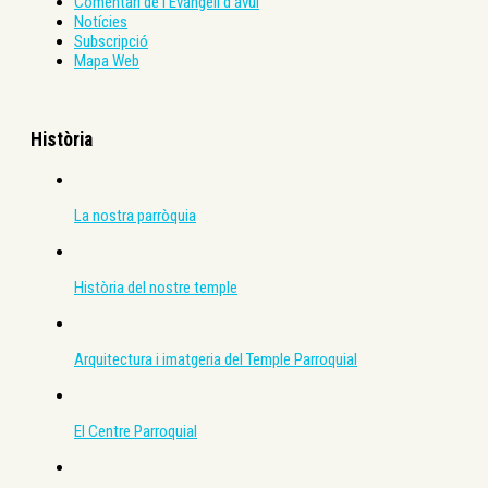
Comentari de l’Evangeli d’avui
Notícies
Subscripció
Mapa Web
Història
La nostra parròquia
Història del nostre temple
Arquitectura i imatgeria del Temple Parroquial
El Centre Parroquial