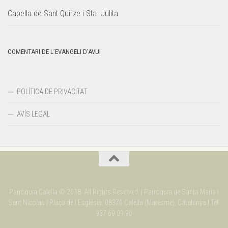
Capella de Sant Quirze i Sta. Julita
COMENTARI DE L’EVANGELI D’AVUI
POLÍTICA DE PRIVACITAT
AVÍS LEGAL
Parròquia Calella © 2018. All Rights Reserved. | Parròquia de Santa Maria i
Sant Nicolau | Plaça de l'Església. 08370 Calella (Maresme). Catalunya | Tel.
937 69 09 90