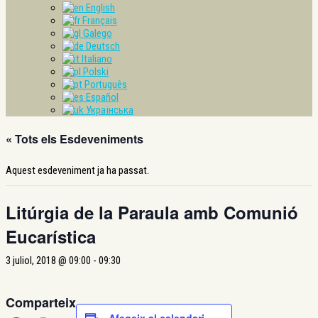
English
Français
Galego
Deutsch
Italiano
Polski
Português
Español
Українська
« Tots els Esdeveniments
Aquest esdeveniment ja ha passat.
Litúrgia de la Paraula amb Comunió
Eucarística
3 juliol, 2018 @ 09:00
-
09:30
Comparteix