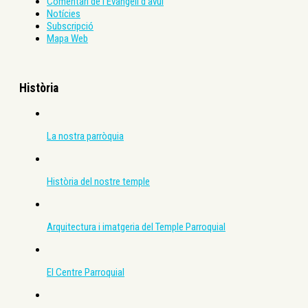
Comentari de l’Evangeli d’avui
Notícies
Subscripció
Mapa Web
Història
La nostra parròquia
Història del nostre temple
Arquitectura i imatgeria del Temple Parroquial
El Centre Parroquial