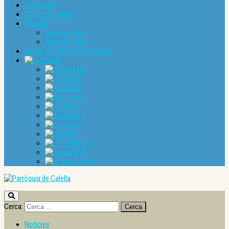
Catequesi
Grups i Activitats
Agenda
Agenda > Dia
Agenda > Mes
Comentari de l’Evangeli d’avui
Català
Euskara
Català
English
Français
Galego
Deutsch
Italiano
Polski
Português
Español
Українська
Cerca:
Notícies