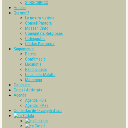
SUBSCRIPCIÓ
Horaris
Qui som?
La nostra història
Consell Pastoral
Mossèn Cinto
Comunitats Religioses
Catequistes
Càritas Parroquial
Sagraments
Bateig
Confirmació
Eucaristia
Reconciliació
Unció dels Malalts
Matrimoni
Catequesi
Grups i Activitats
Agenda
Agenda > Dia
Agenda > Mes
Comentari de l’Evangeli d’avui
Català
Euskara
Català