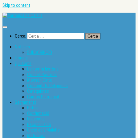
Skip to content
Cerca:
Notícies
SUBSCRIPCIÓ
Horaris
Qui som?
La nostra història
Consell Pastoral
Mossèn Cinto
Comunitats Religioses
Catequistes
Càritas Parroquial
Sagraments
Bateig
Confirmació
Eucaristia
Reconciliació
Unció dels Malalts
Matrimoni