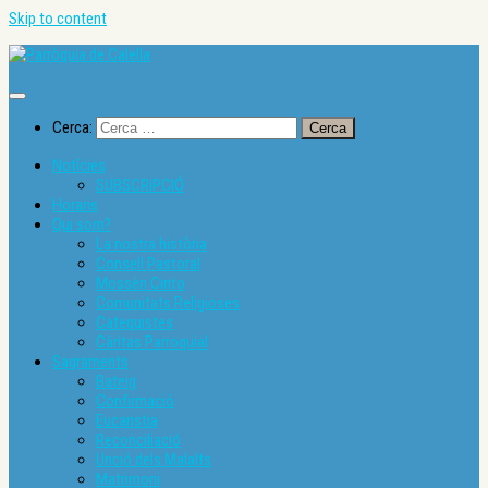
Skip to content
Cerca:
Notícies
SUBSCRIPCIÓ
Horaris
Qui som?
La nostra història
Consell Pastoral
Mossèn Cinto
Comunitats Religioses
Catequistes
Càritas Parroquial
Sagraments
Bateig
Confirmació
Eucaristia
Reconciliació
Unció dels Malalts
Matrimoni