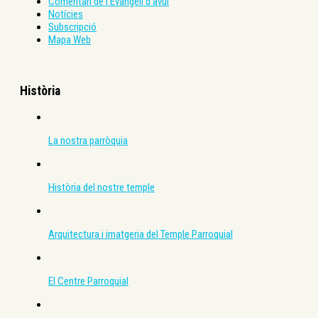
Comentari de l’Evangeli d’avui
Notícies
Subscripció
Mapa Web
Història
La nostra parròquia
Història del nostre temple
Arquitectura i imatgeria del Temple Parroquial
El Centre Parroquial