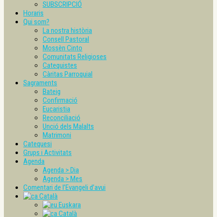
SUBSCRIPCIÓ
Horaris
Qui som?
La nostra història
Consell Pastoral
Mossèn Cinto
Comunitats Religioses
Catequistes
Càritas Parroquial
Sagraments
Bateig
Confirmació
Eucaristia
Reconciliació
Unció dels Malalts
Matrimoni
Catequesi
Grups i Activitats
Agenda
Agenda > Dia
Agenda > Mes
Comentari de l’Evangeli d’avui
Català
Euskara
Català