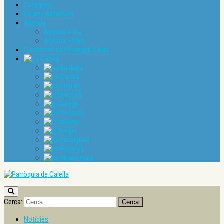
Catequesi
Grups i Activitats
Agenda
Agenda > Dia
Agenda > Mes
Comentari de l’Evangeli d’avui
Català
Euskara
Català
English
Français
Galego
Deutsch
Italiano
Polski
Português
Español
Українська
Cerca:
Notícies