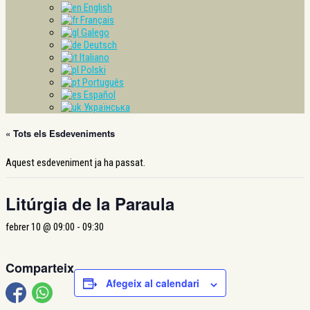
English
Français
Galego
Deutsch
Italiano
Polski
Português
Español
Українська
« Tots els Esdeveniments
Aquest esdeveniment ja ha passat.
Litúrgia de la Paraula
febrer 10 @ 09:00
-
09:30
Comparteix
Afegeix al calendari