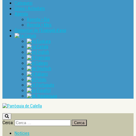
Catequesi
Grups i Activitats
Agenda
Agenda > Dia
Agenda > Mes
Comentari de l’Evangeli d’avui
Català
Euskara
Català
English
Français
Galego
Deutsch
Italiano
Polski
Português
Español
Українська
Cerca:
Notícies