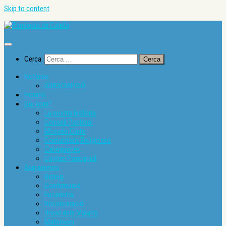
Skip to content
Cerca:
Notícies
SUBSCRIPCIÓ
Horaris
Qui som?
La nostra història
Consell Pastoral
Mossèn Cinto
Comunitats Religioses
Catequistes
Càritas Parroquial
Sagraments
Bateig
Confirmació
Eucaristia
Reconciliació
Unció dels Malalts
Matrimoni