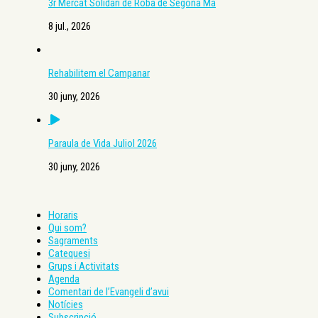
3r Mercat Solidari de Roba de Segona Mà
8 jul., 2026
Rehabilitem el Campanar
30 juny, 2026
Paraula de Vida Juliol 2026
30 juny, 2026
Horaris
Qui som?
Sagraments
Catequesi
Grups i Activitats
Agenda
Comentari de l’Evangeli d’avui
Notícies
Subscripció