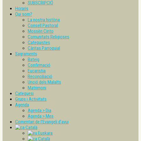
SUBSCRIPCIÓ
Horaris
Qui som?
La nostra història
Consell Pastoral
Mossèn Cinto
Comunitats Religioses
Catequistes
Càritas Parroquial
Sagraments
Bateig
Confirmació
Eucaristia
Reconciliació
Unció dels Malalts
Matrimoni
Catequesi
Grups i Activitats
Agenda
Agenda > Dia
Agenda > Mes
Comentari de l’Evangeli d’avui
Català
Euskara
Català