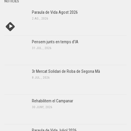
NOTÍCIES
Paraula de Vida Agost 2026
2 AG., 2026
Pensem junts en temps d’IA
31 JUL., 2026
3r Mercat Solidari de Roba de Segona Mà
8 JUL., 2026
Rehabilitem el Campanar
30 JUNY, 2026
Paraula de Vida Juliol 2026