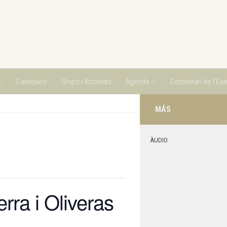
Catequesi
Grups i Activitats
Agenda
Comentari de l’Evan
MÁS
ÀUDIO
rra i Oliveras