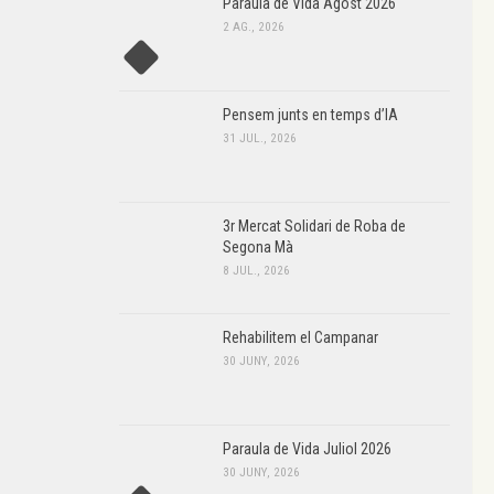
Paraula de Vida Agost 2026
2 AG., 2026
Pensem junts en temps d’IA
31 JUL., 2026
3r Mercat Solidari de Roba de
Segona Mà
8 JUL., 2026
Rehabilitem el Campanar
30 JUNY, 2026
Paraula de Vida Juliol 2026
30 JUNY, 2026