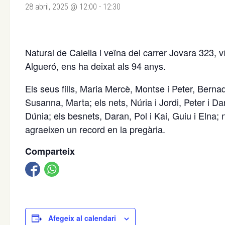
28 abril, 2025 @ 12:00
-
12:30
Natural de Calella i veïna del carrer Jovara 323
Algueró, ens ha deixat als 94 anys.
Els seus fills, Maria Mercè, Montse i Peter, Berna
Susanna, Marta; els nets, Núria i Jordi, Peter i Dar
Dúnia; els besnets, Daran, Pol i Kai, Guiu i Elna; n
agraeixen un record en la pregària.
Comparteix
Afegeix al calendari