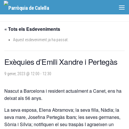
Skip to content
« Tots els Esdeveniments
Aquest esdeveniment ja ha passat.
Exèquies d’Emili Xandre i Pertegàs
9 gener, 2023 @ 12:00
-
12:30
Nascut a Barcelona i resident actualment a Canet, ens ha
deixat als 56 anys.
La seva esposa, Elena Abramova; la seva filla, Nàdia; la
seva mare, Josefina Pertegàs Ibars; les seves germanes,
Sònia i Sílvia; notifiquen el seu traspàs I agraeixen un