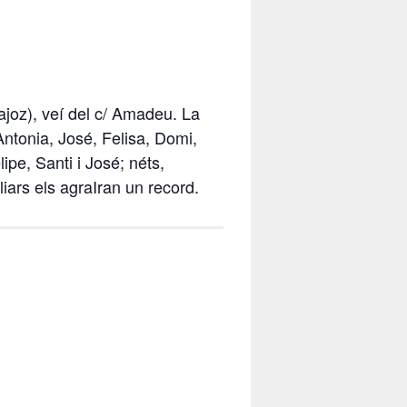
joz), veí del c/ Amadeu. La
Antonia, José, Felisa, Domi,
elipe, Santi i José; néts,
iars els agraIran un record.