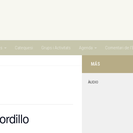
ts
Catequesi
Grups i Activitats
Agenda
Comentari de l’E
MÁS
ÀUDIO
rdillo