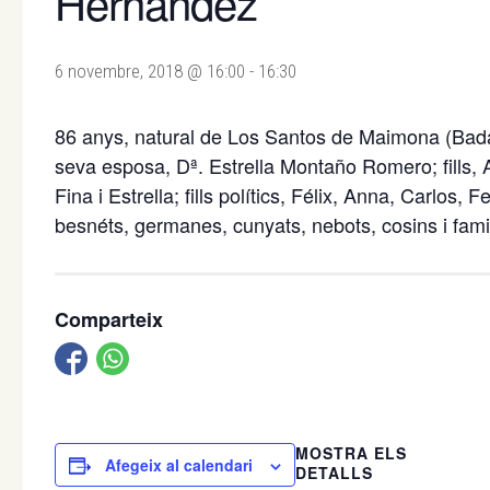
Hernández
6 novembre, 2018 @ 16:00
-
16:30
86 anys, natural de Los Santos de Maimona (Bada
seva esposa, Dª. Estrella Montaño Romero; fills, 
Fina i Estrella; fills polítics, Félix, Anna, Carlos, F
besnéts, germanes, cunyats, nebots, cosins i famil
Comparteix
MOSTRA ELS
Afegeix al calendari
DETALLS