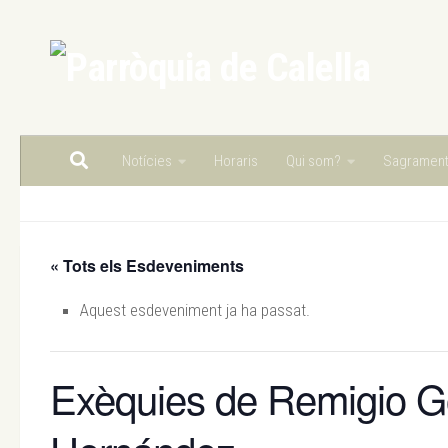
Skip to content
Notícies
Horaris
Qui som?
Sagramen
« Tots els Esdeveniments
Aquest esdeveniment ja ha passat.
Exèquies de Remigio Go