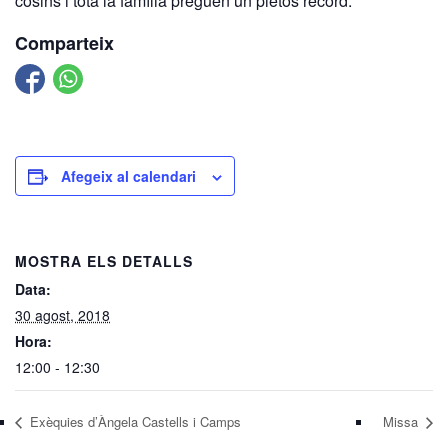
cosins i tota la família preguen un pietós record.
Comparteix
Afegeix al calendari
MOSTRA ELS DETALLS
Data:
30 agost, 2018
Hora:
12:00 - 12:30
Exèquies d’Àngela Castells i Camps
Missa