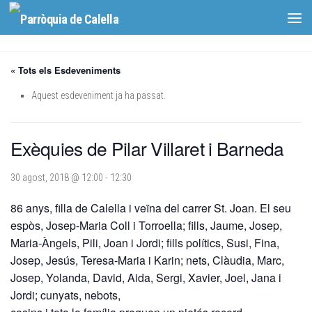
Skip to content
« Tots els Esdeveniments
Aquest esdeveniment ja ha passat.
Exèquies de Pilar Villaret i Barneda
30 agost, 2018 @ 12:00
-
12:30
86 anys, filla de Calella i veïna del carrer St. Joan. El seu
espòs, Josep-Maria Coll i Torroella; fills, Jaume, Josep,
Maria-Àngels, Pili, Joan i Jordi; fills polítics, Susi, Fina,
Josep, Jesús, Teresa-Maria i Karin; nets, Clàudia, Marc,
Josep, Yolanda, David, Aida, Sergi, Xavier, Joel, Jana i
Jordi; cunyats, nebots,