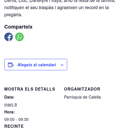
Denís, Lluc, Dahelyre i Iraya, amb la resta de la família;
notifiquen el seu traspàs i agraeixen un record en la
pregària.
Comparteix
Afegeix al calendari
MOSTRA ELS DETALLS
ORGANITZADOR
Data:
Parròquia de Calella
març 9
Hora:
09:00 - 09:30
RECINTE