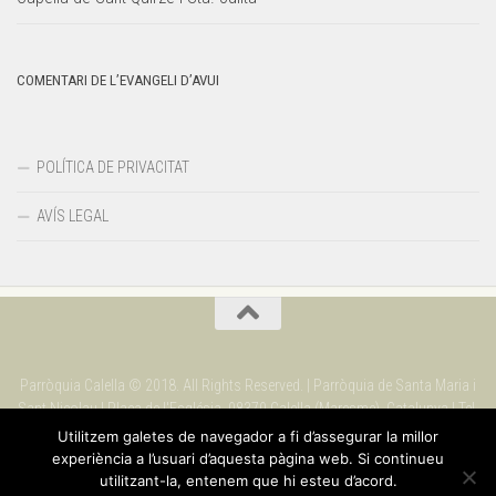
COMENTARI DE L’EVANGELI D’AVUI
POLÍTICA DE PRIVACITAT
AVÍS LEGAL
Parròquia Calella © 2018. All Rights Reserved. | Parròquia de Santa Maria i
Sant Nicolau | Plaça de l'Església. 08370 Calella (Maresme). Catalunya | Tel.
937 69 09 90
Utilitzem galetes de navegador a fi d’assegurar la millor
experiència a l’usuari d’aquesta pàgina web. Si continueu
utilitzant-la, entenem que hi esteu d’acord.