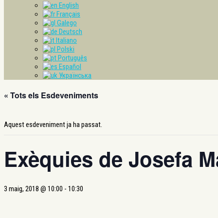
English
Français
Galego
Deutsch
Italiano
Polski
Português
Español
Українська
« Tots els Esdeveniments
Aquest esdeveniment ja ha passat.
Exèquies de Josefa Ma
3 maig, 2018 @ 10:00
-
10:30