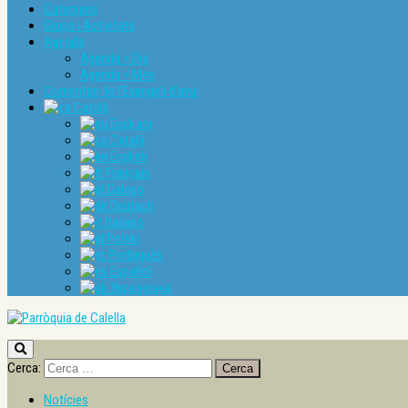
Catequesi
Grups i Activitats
Agenda
Agenda > Dia
Agenda > Mes
Comentari de l’Evangeli d’avui
Català
Euskara
Català
English
Français
Galego
Deutsch
Italiano
Polski
Português
Español
Українська
Cerca:
Notícies